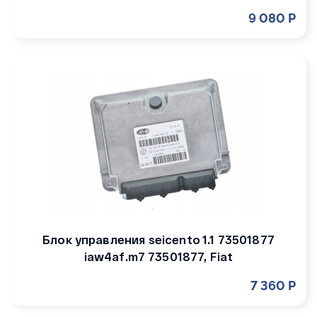
9 080 Р
Блок управления seicento 1.1 73501877
iaw4af.m7 73501877, Fiat
7 360 Р