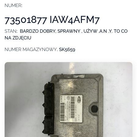
NUMER
:
73501877 IAW4AFM7
STAN
: BARDZO DOBRY, SPRAWNY , UŻYW .A.N .Y. TO CO
NA ZDJĘCIU
NUMER MAGAZYNOWY
. SK5659