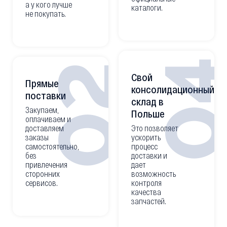
а у кого лучше
каталоги.
не покупать.
0
02
Свой
Прямые
консолидационный
поставки
склад в
Закупаем,
Польше
оплачиваем и
доставляем
Это позволяет
заказы
ускорить
самостоятельно,
процесс
без
доставки и
привлечения
дает
сторонних
возможность
сервисов.
контроля
качества
запчастей.