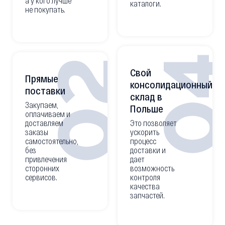
а у кого лучше
каталоги.
не покупать.
0
02
Свой
Прямые
консолидационный
поставки
склад в
Закупаем,
Польше
оплачиваем и
доставляем
Это позволяет
заказы
ускорить
самостоятельно,
процесс
без
доставки и
привлечения
дает
сторонних
возможность
сервисов.
контроля
качества
запчастей.