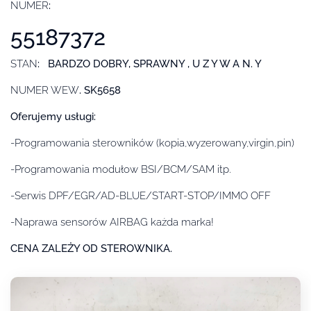
NUMER
:
55187372
STAN
: BARDZO DOBRY, SPRAWNY , U Z Y W A N. Y
NUMER WEW
. SK5658
Oferujemy usługi:
-Programowania sterowników (kopia,wyzerowany,virgin,pin)
-Programowania modułow BSI/BCM/SAM itp.
-Serwis DPF/EGR/AD-BLUE/START-STOP/IMMO OFF
-Naprawa sensorów AIRBAG każda marka!
CENA ZALEŻY OD STEROWNIKA.