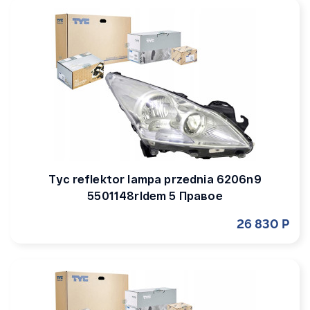
Tyc reflektor lampa przednia 6206n9
5501148rldem 5 Правое
26 830 Р