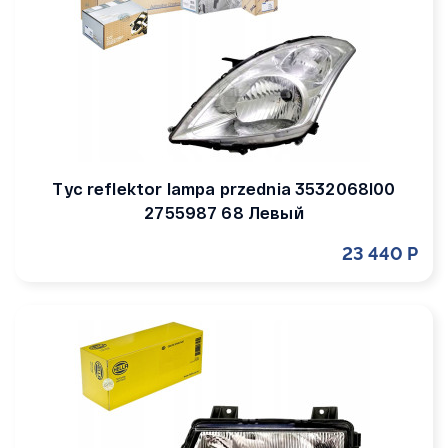
Tyc reflektor lampa przednia 3532068l00
2755987 68 Левый
23 440 Р