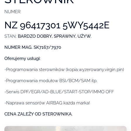
NUMER:
NZ 96417301 5WY5442E
STAN:
BARDZO DOBRY, SPRAWNY, UŻYW.
NUMER MAG. SK7167/7970
Oferujemy usługi:
-Programowania sterowników (kopia,wyzerowany,virgin,pin)
-Programowania modułow BSI/BCM/SAM itp.
-Serwis DPF/EGR/AD-BLUE/START-STOP/IMMO OFF
-Naprawa sensorów AIRBAG każda marka!
CENA ZALEŻY OD STEROWNIKA.