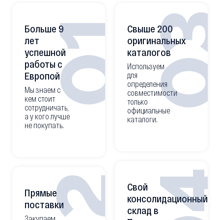
0
01
Больше 9
Свыше 200
лет
оригинальных
успешной
каталогов
работы с
Используем
Европой
для
определения
Мы знаем с
совместимости
кем стоит
только
сотрудничать,
официальные
а у кого лучше
каталоги.
не покупать.
0
Свой
Прямые
консолидационный
поставки
склад в
Закупаем,