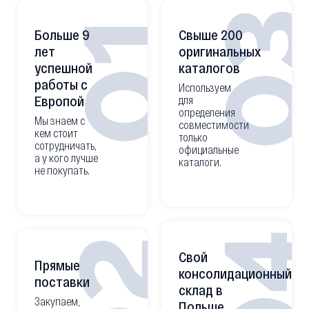
0
01
Больше 9
Свыше 200
лет
оригинальных
успешной
каталогов
работы с
Используем
Европой
для
определения
Мы знаем с
совместимости
кем стоит
только
сотрудничать,
официальные
а у кого лучше
каталоги.
не покупать.
0
02
Свой
Прямые
консолидационный
поставки
склад в
Закупаем,
Польше