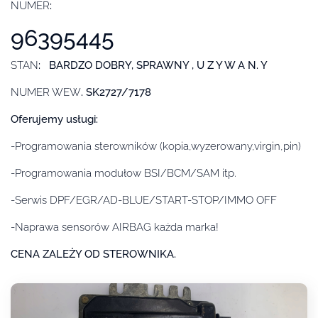
NUMER
:
96395445
STAN
: BARDZO DOBRY, SPRAWNY , U Z Y W A N. Y
NUMER WEW
. SK2727/7178
Oferujemy usługi:
-Programowania sterowników (kopia,wyzerowany,virgin,pin)
-Programowania modułow BSI/BCM/SAM itp.
-Serwis DPF/EGR/AD-BLUE/START-STOP/IMMO OFF
-Naprawa sensorów AIRBAG każda marka!
CENA ZALEŻY OD STEROWNIKA.