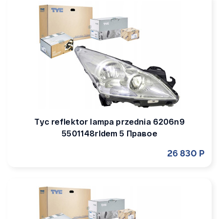
Tyc reflektor lampa przednia 6206n9
5501148rldem 5 Правое
26 830 Р