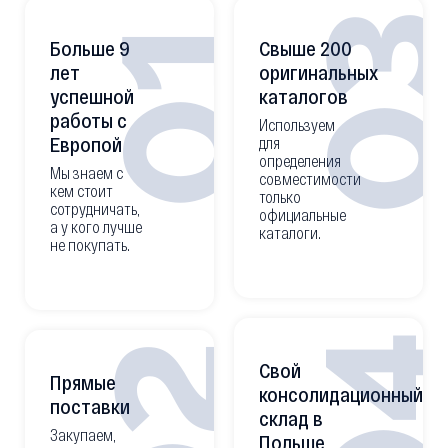
0
01
Больше 9
Свыше 200
лет
оригинальных
успешной
каталогов
работы с
Используем
Европой
для
определения
Мы знаем с
совместимости
кем стоит
только
сотрудничать,
официальные
а у кого лучше
каталоги.
не покупать.
0
02
Свой
Прямые
консолидационный
поставки
склад в
Закупаем,
Польше