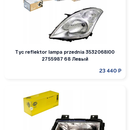
Tyc reflektor lampa przednia 3532068l00
2755987 68 Левый
23 440 Р