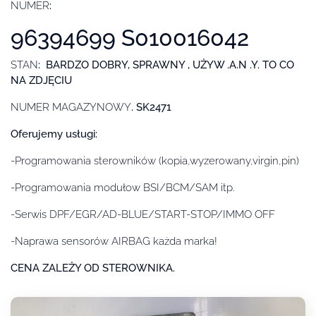
NUMER
:
96394699 S010016042
STAN
: BARDZO DOBRY, SPRAWNY , UŻYW .A.N .Y. TO CO
NA ZDJĘCIU
NUMER MAGAZYNOWY
. SK2471
Oferujemy usługi:
-Programowania sterowników (kopia,wyzerowany,virgin,pin)
-Programowania modułow BSI/BCM/SAM itp.
-Serwis DPF/EGR/AD-BLUE/START-STOP/IMMO OFF
-Naprawa sensorów AIRBAG każda marka!
CENA ZALEŻY OD STEROWNIKA.