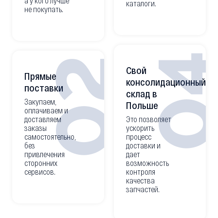
а у кого лучше
каталоги.
не покупать.
0
02
Свой
Прямые
консолидационный
поставки
склад в
Закупаем,
Польше
оплачиваем и
доставляем
Это позволяет
заказы
ускорить
самостоятельно,
процесс
без
доставки и
привлечения
дает
сторонних
возможность
сервисов.
контроля
качества
запчастей.