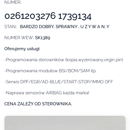
NUMER
:
0261203276 1739134
STAN
: BARDZO DOBRY, SPRAWNY , U Z Y W A N. Y
NUMER WEW
. SK1389
Oferujemy usługi:
-Programowania sterowników (kopia,wyzerowany,virgin,pin)
-Programowania modułow BSI/BCM/SAM itp.
-Serwis DPF/EGR/AD-BLUE/START-STOP/IMMO OFF
-Naprawa sensorów AIRBAG każda marka!
CENA ZALEŻY OD STEROWNIKA.