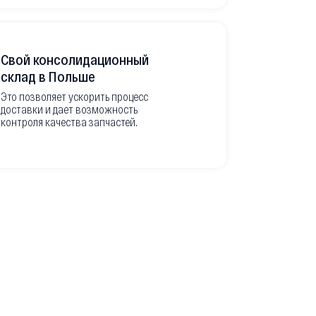
Свой консолидационный
Фото-отч
склад в Польше
из Европ
Это позволяет ускорить процесс
доставки и дает возможность
Перед вывоз
контроля качества запчастей.
делаем подр
оригинальны