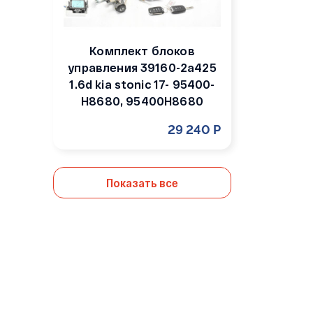
Комплект блоков
управления 39160-2a425
1.6d kia stonic 17- 95400-
H8680, 95400H8680
29 240 Р
Показать все