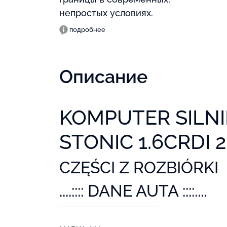
непростых условиях.
подробнее
Описание
KOMPUTER SILNIK
STONIC 1.6CRDI 
CZĘŚCI Z ROZBIÓRKI
....:::: DANE AUTA ::::....
‾‾‾‾‾‾‾‾‾‾‾‾‾‾‾‾‾‾‾‾‾‾‾‾‾‾‾‾‾‾‾‾‾‾‾‾‾‾‾