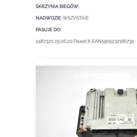
SKRZYNIA BIEGÓW:
NADWOZIE:
WSZYSTKIE
PASUJE DO:
2487320 05.06.20 Paweł K EAN5905232186735