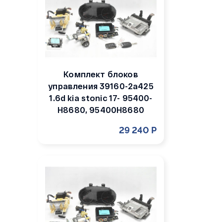
Комплект блоков
управления 39160-2a425
1.6d kia stonic 17- 95400-
H8680, 95400H8680
29 240 Р