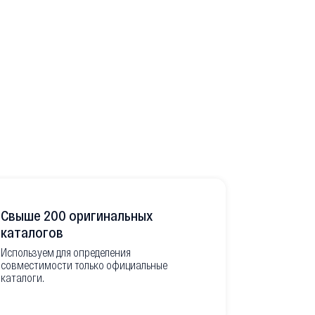
Свыше 200 оригинальных
Развитая
каталогов
Используем для определения
Имеем неско
совместимости только официальные
товара в РФ
каталоги.
современной
международ