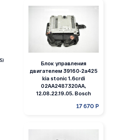
S)
Блок управления
двигателем 39160-2a425
kia stonic 1.6crdi
02AA2487320AA,
12.08.22.19.05. Bosch
17 670 Р