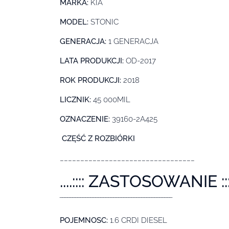
MARKA:
KIA
MODEL:
STONIC
GENERACJA:
1 GENERACJA
LATA PRODUKCJI:
OD-2017
ROK PRODUKCJI:
2018
LICZNIK:
45 000MIL
OZNACZENIE:
39160-2A425
CZĘŚĆ Z ROZBIÓRKI
_________________________________
....:::: ZASTOSOWANIE ::::.
‾‾‾‾‾‾‾‾‾‾‾‾‾‾‾‾‾‾‾‾‾‾‾‾‾‾‾‾‾‾‾‾‾‾‾‾‾‾‾‾‾‾‾‾
POJEMNOSC:
1.6 CRDI DIESEL