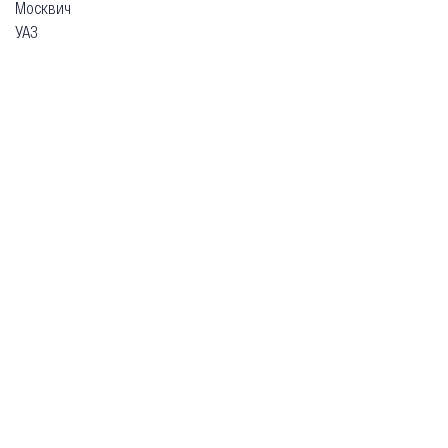
Москвич
УАЗ
Гарантия
Безопасная покупка
Доставка и оплата
Схема работы
О компании
Главная
Каталог