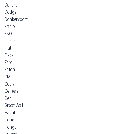
Dallara
Dodge
Donkervoort
Eagle
FSO
Ferrari
Fiat
Fisker
Ford
Foton
GMC
Geely
Genesis
Geo
Great Wall
Haval
Honda
Hongqi
Hummer