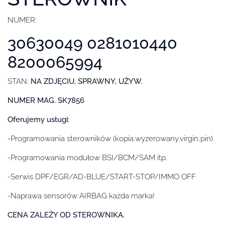
NUMER:
30630049 0281010440
8200065994
STAN:
NA ZDJĘCIU, SPRAWNY, UŻYW.
NUMER MAG. SK7856
Oferujemy usługi:
-Programowania sterowników (kopia,wyzerowany,virgin,pin)
-Programowania modułow BSI/BCM/SAM itp.
-Serwis DPF/EGR/AD-BLUE/START-STOP/IMMO OFF
-Naprawa sensorów AIRBAG każda marka!
CENA ZALEŻY OD STEROWNIKA.