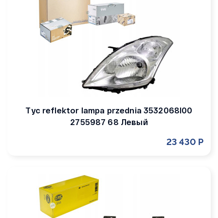
Tyc reflektor lampa przednia 3532068l00
2755987 68 Левый
23 430 Р