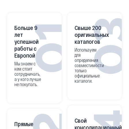
0
01
Больше 9
Свыше 200
лет
оригинальных
успешной
каталогов
работы с
Используем
Европой
для
определения
Мы знаем с
совместимости
кем стоит
только
сотрудничать,
официальные
а у кого лучше
каталоги.
не покупать.
Свой
Прямые
консолидационный