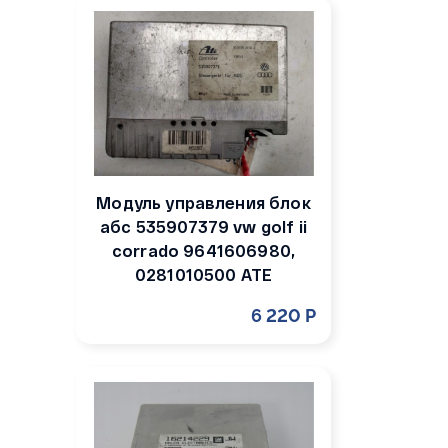
Модуль управления блок
абс 535907379 vw golf ii
corrado 9641606980,
0281010500 ATE
6 220 Р