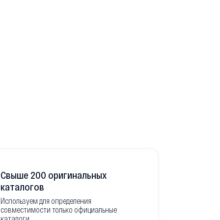
Свыше 200 оригинальных
Развитая
каталогов
Используем для определения
Имеем неско
совместимости только официальные
товара в РФ
каталоги.
современной