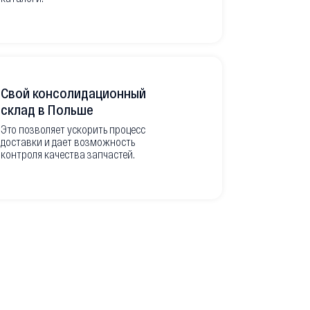
международ
Свой консолидационный
Фото-отч
склад в Польше
из Европ
Это позволяет ускорить процесс
доставки и дает возможность
Перед вывоз
контроля качества запчастей.
делаем подр
оригинальны