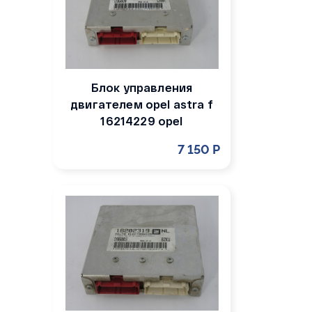
Блок управления
двигателем opel astra f
16214229 opel
7 150 Р