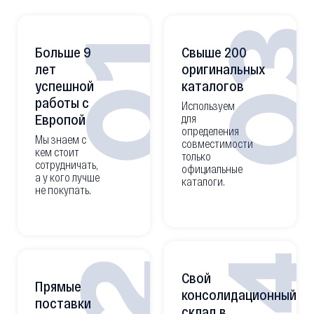
0
01
Больше 9
Свыше 200
лет
оригинальных
успешной
каталогов
работы с
Используем
Европой
для
определения
Мы знаем с
совместимости
кем стоит
только
сотрудничать,
официальные
а у кого лучше
каталоги.
не покупать.
Свой
Прямые
консолидационный
поставки
склад в