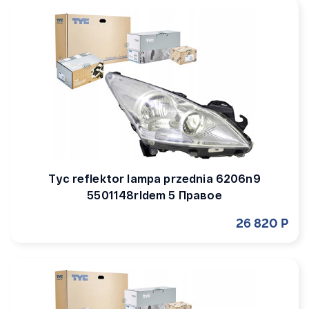
Tyc reflektor lampa przednia 6206n9
5501148rldem 5 Правое
26 820 Р