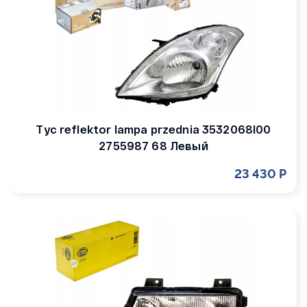
Tyc reflektor lampa przednia 3532068l00
2755987 68 Левый
23 430 Р