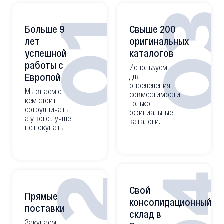
0
01
Больше 9
Свыше 200
лет
оригинальных
успешной
каталогов
работы с
Используем
Европой
для
определения
Мы знаем с
совместимости
кем стоит
только
сотрудничать,
официальные
а у кого лучше
каталоги.
не покупать.
0
Свой
Прямые
консолидационный
поставки
склад в
Закупаем,