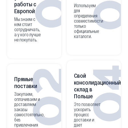
0
01
работы с
Используем
Европой
для
определения
Мы знаем с
совместимости
кем стоит
только
сотрудничать,
официальные
а у кого лучше
каталоги.
не покупать.
0
02
Свой
Прямые
консолидационный
поставки
склад в
Закупаем,
Польше
оплачиваем и
доставляем
Это позволяет
заказы
ускорить
самостоятельно,
процесс
без
доставки и
привлечения
дает