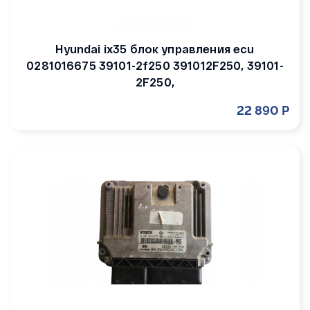
Hyundai ix35 блок управления ecu
0281016675 39101-2f250 391012F250, 39101-
2F250,
22 890 Р