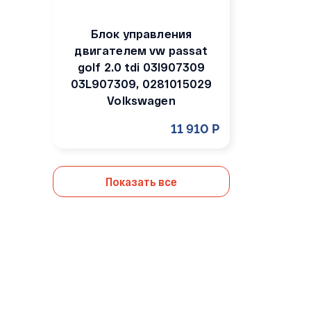
Блок управления
двигателем vw passat
golf 2.0 tdi 03l907309
03L907309, 0281015029
Volkswagen
11 910 Р
Показать все