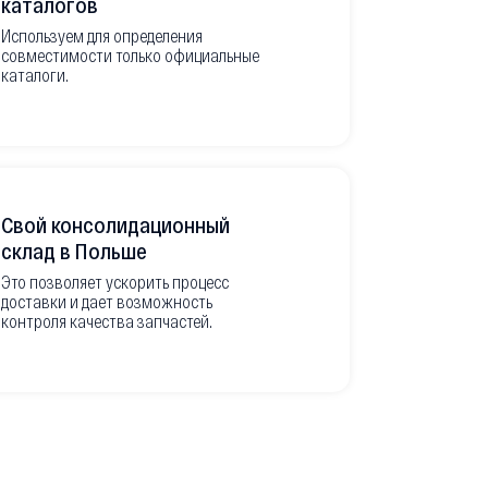
каталогов
Используем для определения
Имеем неско
совместимости только официальные
товара в РФ
каталоги.
современной
международ
Свой консолидационный
Фото-отч
склад в Польше
из Европ
Это позволяет ускорить процесс
доставки и дает возможность
Перед вывоз
контроля качества запчастей.
делаем подр
оригинальны