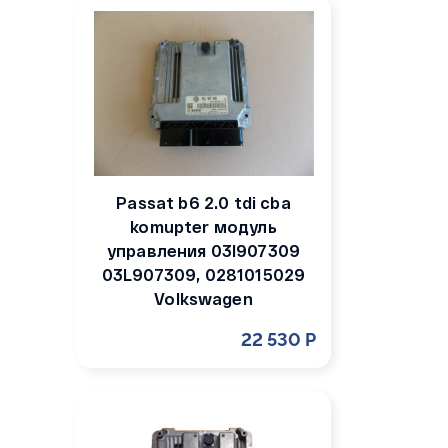
Passat b6 2.0 tdi cba
komupter модуль
управления 03l907309
03L907309, 0281015029
Volkswagen
22 530 Р