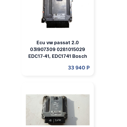
Ecu vw passat 2.0
03l907309 0281015029
EDC17-41, EDC1741 Bosch
33 940 Р