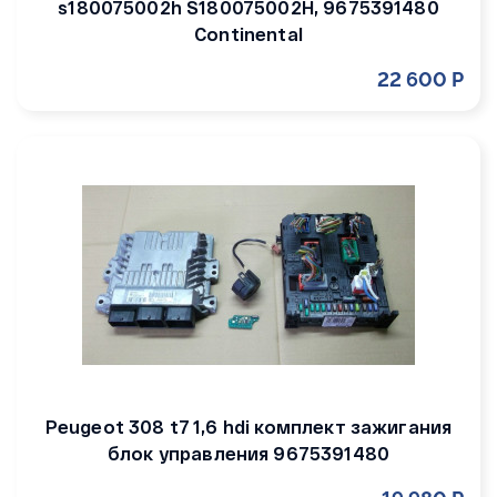
s180075002h S180075002H, 9675391480
Continental
22 600 Р
Peugeot 308 t7 1,6 hdi комплект зажигания
блок управления 9675391480