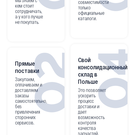
Мы знаем с
совместимости
кем стоит
только
сотрудничать,
официальные
а у кого лучше
каталоги.
не покупать.
0
02
Свой
Прямые
консолидационный
поставки
склад в
Закупаем,
Польше
оплачиваем и
доставляем
Это позволяет
заказы
ускорить
самостоятельно,
процесс
без
доставки и
привлечения
дает
сторонних
возможность
сервисов.
контроля
качества
запчастей.