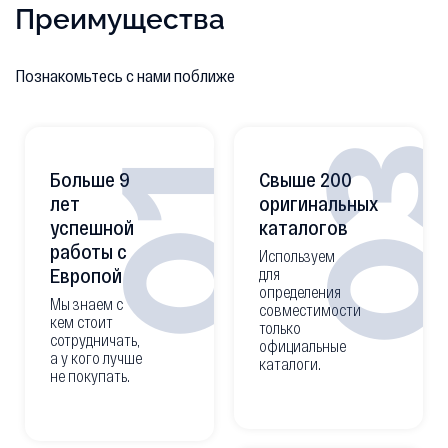
Преимущества
Познакомьтесь с нами поближе
0
01
Больше 9
Свыше 200
лет
оригинальных
успешной
каталогов
работы с
Используем
Европой
для
определения
Мы знаем с
совместимости
кем стоит
только
сотрудничать,
официальные
а у кого лучше
каталоги.
не покупать.