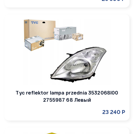
Tyc reflektor lampa przednia 3532068l00
2755987 68 Левый
23 240 Р