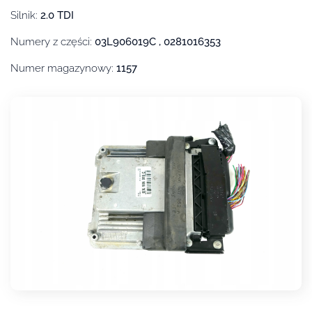
Silnik:
2.0 TDI
Numery z części:
03L906019C , 0281016353
Numer magazynowy:
1157