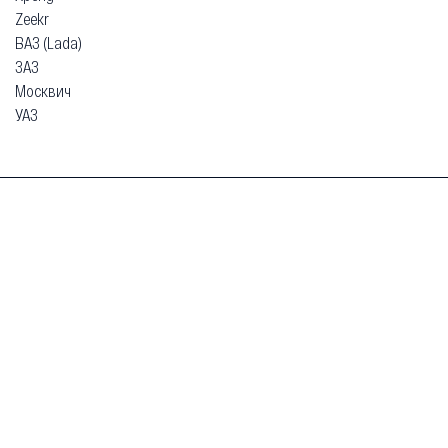
Zeekr
ВАЗ (Lada)
ЗАЗ
Москвич
УАЗ
Гарантия
Безопасная покупка
Доставка и оплата
Схема работы
О компании