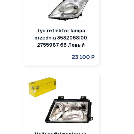
Tyc reflektor lampa
przednia 3532068l00
2755987 68 Левый
23 100 Р