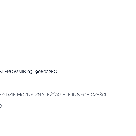
 STEROWNIK 03L906022FG
 GDZIE MOŻNA ZNALEŹĆ WIELE INNYCH CZĘŚCI
O