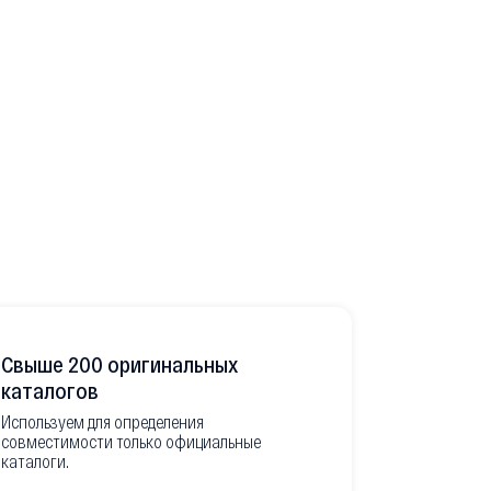
Свыше 200 оригинальных
Развитая
каталогов
Используем для определения
Имеем неско
совместимости только официальные
товара в РФ
каталоги.
современной
международ