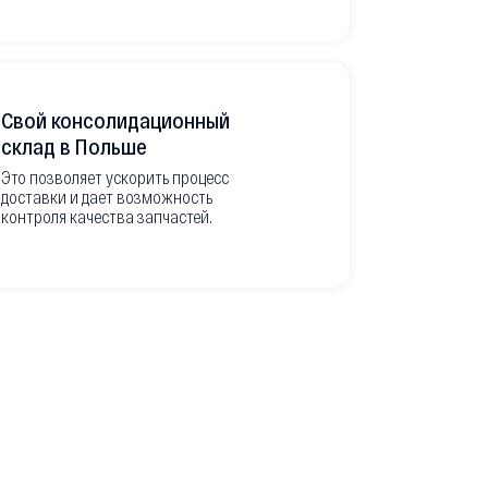
Свой консолидационный
Фото-отч
склад в Польше
из Европ
Это позволяет ускорить процесс
доставки и дает возможность
Перед вывоз
контроля качества запчастей.
делаем подр
оригинальны