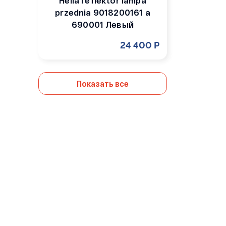
Hella reflektor lampa
przednia 9018200161 a
690001 Левый
24 400 Р
Показать все