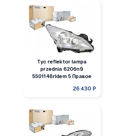
Tyc reflektor lampa
przednia 6206n9
5501148rldem 5 Правое
26 430 Р