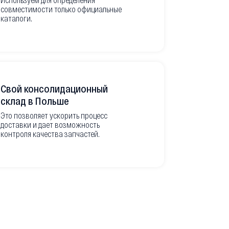
совместимости только официальные
товара в РФ
каталоги.
современной
международ
Свой консолидационный
Фото-отч
склад в Польше
из Европ
Это позволяет ускорить процесс
доставки и дает возможность
Перед вывоз
контроля качества запчастей.
делаем подр
оригинальны