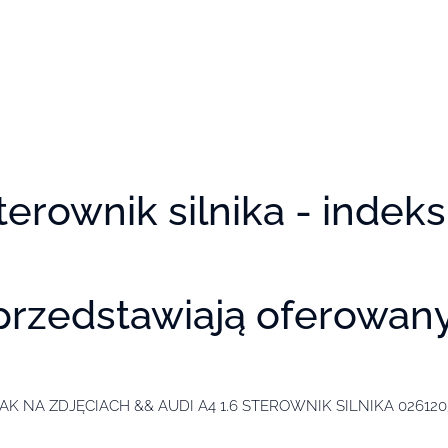
terownik silnika - indeks
 przedstawiają oferowan
K NA ZDJĘCIACH && AUDI A4 1.6 STEROWNIK SILNIKA 026120