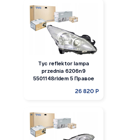
Tyc reflektor lampa
przednia 6206n9
5501148rldem 5 Правое
26 820 Р