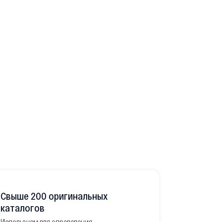
Свыше 200 оригинальных
Развитая
каталогов
Используем для определения
Имеем неско