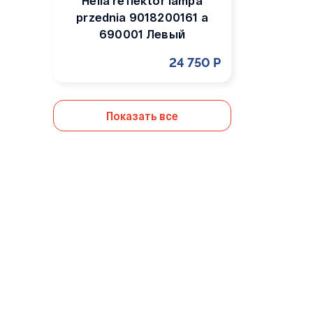
Hella reflektor lampa
przednia 9018200161 a
690001 Левый
24 750 Р
Показать все