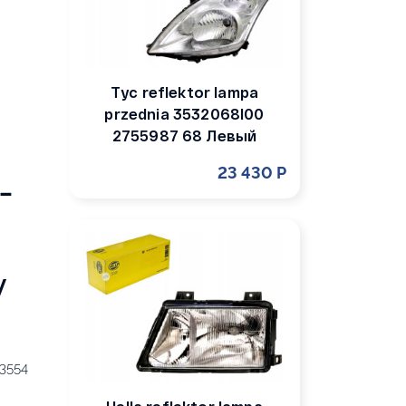
Tyc reflektor lampa
przednia 3532068l00
2755987 68 Левый
23 430 Р
-
y
3554