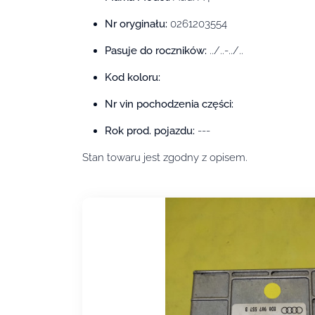
Nr oryginału:
0261203554
Pasuje do roczników:
../..-../..
Kod koloru:
Nr vin pochodzenia części:
Rok prod. pojazdu:
---
Stan towaru jest zgodny z opisem.