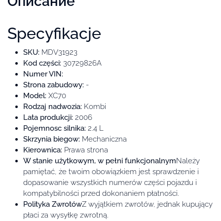
Описание
Specyfikacje
SKU:
MDV31923
Kod części:
30729826A
Numer VIN:
Strona zabudowy:
-
Model:
XC70
Rodzaj nadwozia:
Kombi
Lata produkcji:
2006
Pojemnosc silnika:
2.4 L
Skrzynia biegow:
Mechaniczna
Kierownica:
Prawa strona
W stanie użytkowym, w pełni funkcjonalnym
Należy
pamiętać, że twoim obowiązkiem jest sprawdzenie i
dopasowanie wszystkich numerów części pojazdu i
kompatybilności przed dokonaniem płatności.
Polityka Zwrotów
Z wyjątkiem zwrotów, jednak kupujący
płaci za wysyłkę zwrotną.