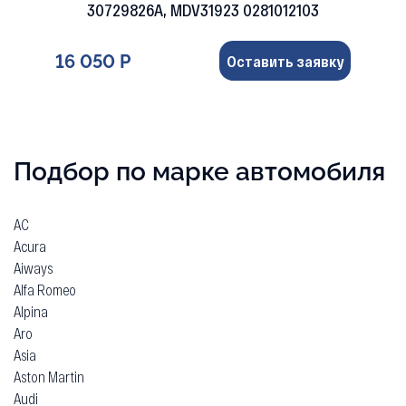
30729826A, MDV31923 0281012103
16 050 Р
Оставить заявку
Подбор по марке автомобиля
AC
Acura
Aiways
Alfa Romeo
Alpina
Aro
Asia
Aston Martin
Audi