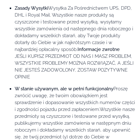
Zasady Wysyłki
Wysyłka Za Pośrednictwem UPS, DPD,
DHL i Royal Mail. Wszystkie nasze produkty są
czyszczone i testowane przed wysyłką, wysyłamy
wszystkie zamówienia od następnego dnia roboczego i
dokładamy wszelkich starań, aby Twoje produkty
dotarły do Ciebie w jak najkrótszym czasie i w
najbardziej opłacalny sposób.
Informacje zwrotne
JEŚLI KUPISZ PRZEDMIOT OD NAS I MASZ PROBLEM,
WSZYSTKIE PROBLEMY MOŻNA ROZWIĄZAĆ, A JEŚLI
NIE JESTEŚ ZADOWOLONY, ZOSTAW POZYTYWNE
OPINIE
W stanie używanym, ale w pełni funkcjonalny
Proszę
zwrócić uwagę, że twoim obowiązkiem jest
sprawdzenie i dopasowanie wszystkich numerów części
i zgodności pojazdu przed zapłaceniem.Wszystkie nasze
przedmioty są czyszczone i testowane przed wysyłką,
publikujemy wszystkie zamówienia w następnym dniu
roboczym i dokładamy wszelkich starań, aby upewnić
się, że twój przedmiot (y) dotrze do Ciebie w