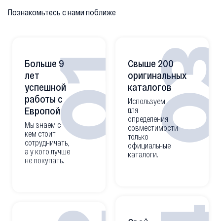
Познакомьтесь с нами поближе
0
01
Больше 9
Свыше 200
лет
оригинальных
успешной
каталогов
работы с
Используем
Европой
для
определения
Мы знаем с
совместимости
кем стоит
только
сотрудничать,
официальные
а у кого лучше
каталоги.
не покупать.