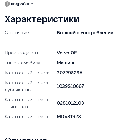
подробнее
Характеристики
Состояние:
Бывший в употреблении
-:
-
Производитель:
Volvo OE
Тип автомобиля:
Машины
Каталожный номер:
30729826A
Каталожный номер
1039S10667
дубликатов:
Каталожный номер
0281012103
оригинала:
Каталожный номер:
MDV31923