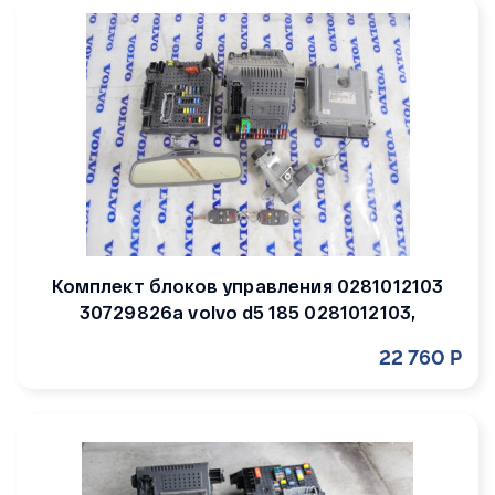
Комплект блоков управления 0281012103
30729826a volvo d5 185 0281012103,
22 760 Р