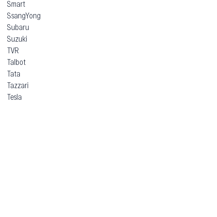
Smart
SsangYong
Subaru
Suzuki
TVR
Talbot
Tata
Tazzari
Tesla
Think
Toyota
Trabant
Vauxhall
Volkswagen
Volvo
Voyah
Xpeng
Zeekr
ВАЗ (Lada)