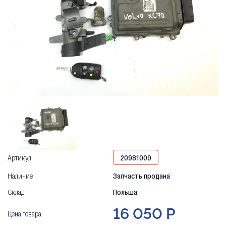
Артикул
20981009
Наличие
Запчасть продана
Склад:
Польша
16 050 Р
Цена товара: