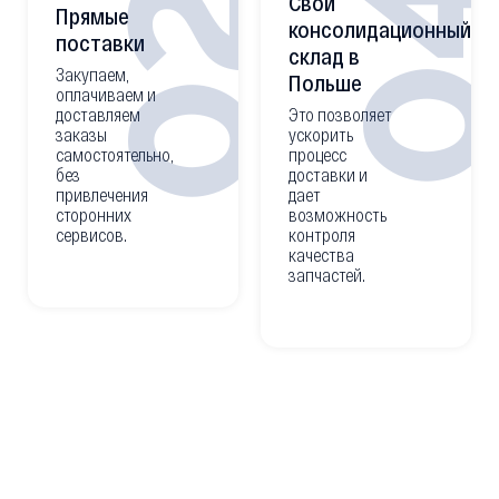
0
02
Свой
Прямые
консолидационный
поставки
склад в
Закупаем,
Польше
оплачиваем и
доставляем
Это позволяет
заказы
ускорить
самостоятельно,
процесс
без
доставки и
привлечения
дает
сторонних
возможность
сервисов.
контроля
качества
запчастей.