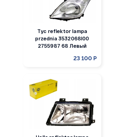
Tyc reflektor lampa
przednia 3532068l00
2755987 68 Левый
23 100 Р