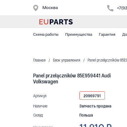
Москва
+7(9
Схема работы
Преимущества
Гарантия
До
Главная
Блок управления
Panel przełączników 85E
Panel przełączników 85E959441 Audi
Volkswagen
Артикул
20969791
Наличие
Запчасть продана
Склад:
Польша