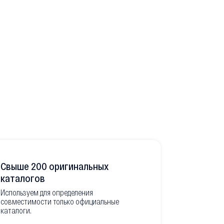
Свыше 200 оригинальных
Развитая
каталогов
Используем для определения
Имеем неско
совместимости только официальные
товара в РФ
каталоги.
современной
международ