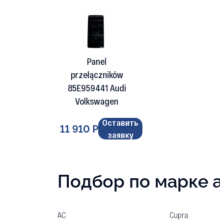
Panel
przełączników
85E959441 Audi
Volkswagen
Оставить
11 910 Р
заявку
Подбор по марке 
AC
Cupra