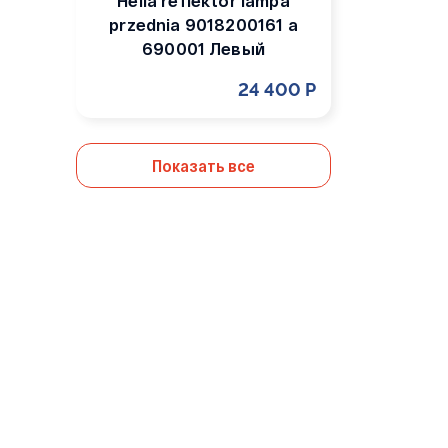
Hella reflektor lampa
przednia 9018200161 a
690001 Левый
24 400 Р
Показать все