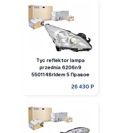
Tyc reflektor lampa
przednia 6206n9
5501148rldem 5 Правое
26 430 Р