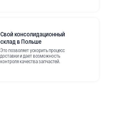
Свой консолидационный
Фото-отч
склад в Польше
из Европ
Это позволяет ускорить процесс
доставки и дает возможность
Перед вывоз
контроля качества запчастей.
делаем подр
оригинальны