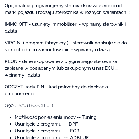
Opcjonalnie programujemy sterowniki w zależności od
marki pojazdu i rodzaju sterownika w różnych wariantach :
IMMO OFF - usunięty immobiliser - wpinamy sterownik i
działa
VIRGIN ( program fabryczny ) - sterownik dopisuje się do
samochodu po zamontowaniu - wpinamy i działa
KLON - dane skopiowane z oryginalnego sterownika i
zapisane w posiadanym lub zakupionym u nas ECU ...
wpinamy i działa
ODCZYT kodu PIN - kod potrzebny do dopisania i
uruchomienia ...
G90 ... VAG BOSCH ... 8
Możliwość poniesienia mocy -- Tuning
Usunięcie z programu -- DPF
Usunięcie z programu -- EGR
Usunięcie z programu -- ADBLUE