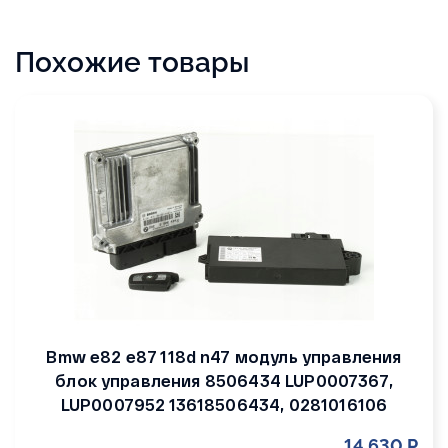
Похожие товары
Bmw e82 e87 118d n47 модуль управления
блок управления 8506434 LUP0007367,
LUP0007952 13618506434, 0281016106
14 630 Р