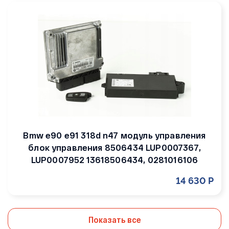
Bmw e90 e91 318d n47 модуль управления
блок управления 8506434 LUP0007367,
LUP0007952 13618506434, 0281016106
14 630 Р
Показать все