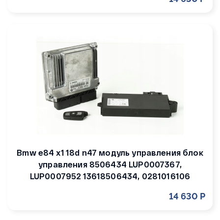
Bmw e84 x1 18d n47 модуль управления блок
управления 8506434 LUP0007367,
LUP0007952 13618506434, 0281016106
14 630 Р