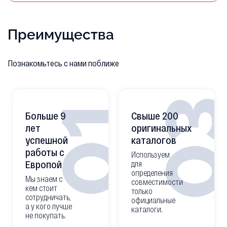
Преимущества
Познакомьтесь с нами поближе
0
01
Больше 9
Свыше 200
лет
оригинальных
успешной
каталогов
работы с
Используем
Европой
для
определения
Мы знаем с
совместимости
кем стоит
только
сотрудничать,
официальные
а у кого лучше
каталоги.
не покупать.