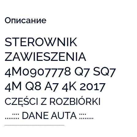
Описание
STEROWNIK
ZAWIESZENIA
4M0907778 Q7 SQ7
4M Q8 A7 4K 2017
CZĘŚCI Z ROZBIÓRKI
....:::: DANE AUTA ::::....
‾‾‾‾‾‾‾‾‾‾‾‾‾‾‾‾‾‾‾‾‾‾‾‾‾‾‾‾‾‾‾‾‾‾‾‾‾‾‾