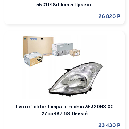
5501148rldem 5 Правое
26 820 Р
Tyc reflektor lampa przednia 3532068l00
2755987 68 Левый
23 430 Р