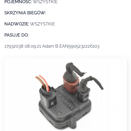
POJEMNOSC:
WSZYSTKIE
SKRZYNIA BIEGÓW:
NADWOZIE:
WSZYSTKIE
PASUJE DO:
17932038 08.09.21 Adam B EAN5905232226103