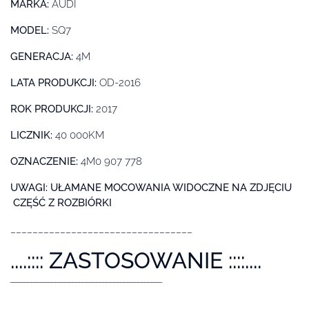
MARKA:
AUDI
MODEL:
SQ7
GENERACJA:
4M
LATA PRODUKCJI:
OD-2016
ROK PRODUKCJI:
2017
LICZNIK:
40 000KM
OZNACZENIE:
4M0 907 778
UWAGI: UŁAMANE MOCOWANIA WIDOCZNE NA ZDJĘCIU
CZĘŚĆ Z ROZBIÓRKI
_________________________________
....:::: ZASTOSOWANIE ::::....
‾‾‾‾‾‾‾‾‾‾‾‾‾‾‾‾‾‾‾‾‾‾‾‾‾‾‾‾‾‾‾‾‾‾‾‾‾‾‾‾‾‾‾‾