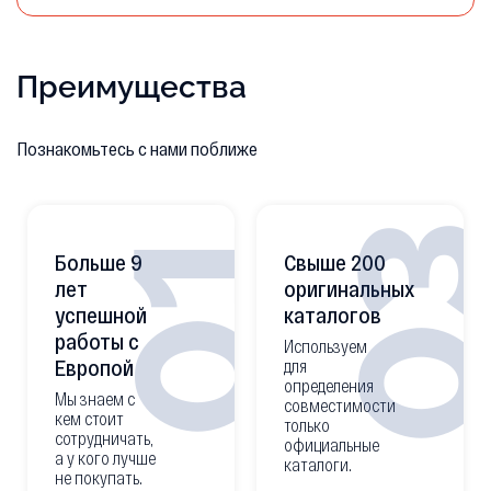
Преимущества
Познакомьтесь с нами поближе
0
01
Больше 9
Свыше 200
лет
оригинальных
успешной
каталогов
работы с
Используем
Европой
для
определения
Мы знаем с
совместимости
кем стоит
только
сотрудничать,
официальные
а у кого лучше
каталоги.
не покупать.