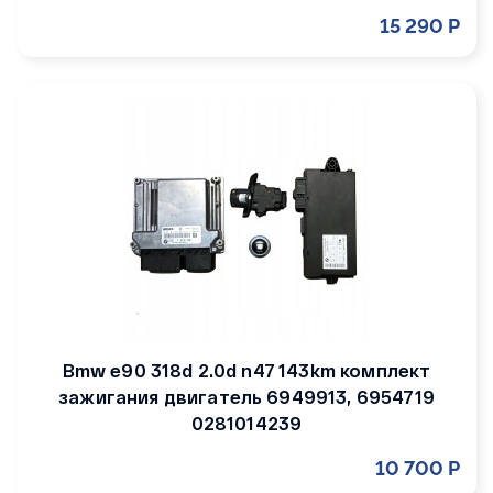
15 290 Р
Bmw e90 318d 2.0d n47 143km комплект
зажигания двигатель 6949913, 6954719
0281014239
10 700 Р