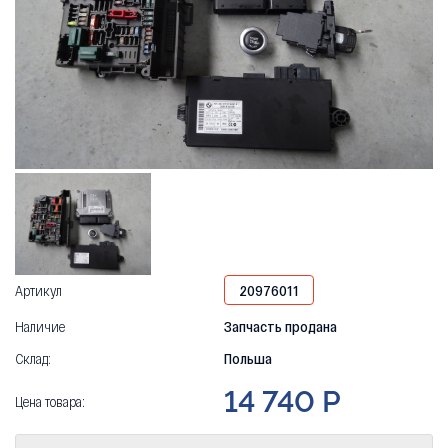
Артикул
20976011
Наличие
Запчасть продана
Склад:
Польша
14 740 Р
Цена товара: