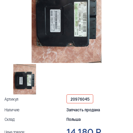
Артикул
20976045
Наличие
Запчасть продана
Склад:
Польша
14 180 Р
Цена товара: