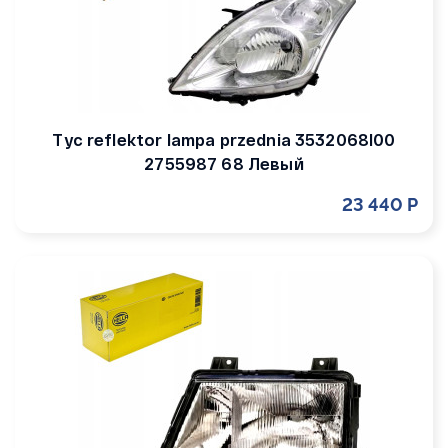
Tyc reflektor lampa przednia 3532068l00
2755987 68 Левый
23 440 Р