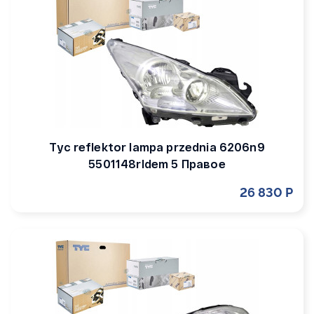
Tyc reflektor lampa przednia 6206n9
5501148rldem 5 Правое
26 830 Р