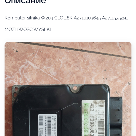
Описание
Komputer silnika W203 CLC 1.8K A2710103645 A2711535291
MOZLIWOSC WYSLKI