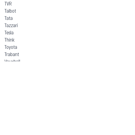
TVR
Talbot
Tata
Tazzari
Tesla
Think
Toyota
Trabant
Vauxhall
Volkswagen
Volvo
Voyah
Xpeng
Zeekr
ВАЗ (Lada)
ЗАЗ
Москвич
УАЗ