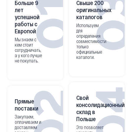
0
01
Больше 9
Свыше 200
лет
оригинальных
успешной
каталогов
работы с
Используем
Европой
для
определения
Мы знаем с
совместимости
кем стоит
только
сотрудничать,
официальные
а у кого лучше
каталоги.
не покупать.
0
02
Свой
Прямые
консолидационный
поставки
склад в
Закупаем,
Польше
оплачиваем и
доставляем
Это позволяет