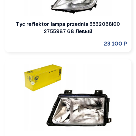
Tyc reflektor lampa przednia 3532068l00
2755987 68 Левый
23 100 Р