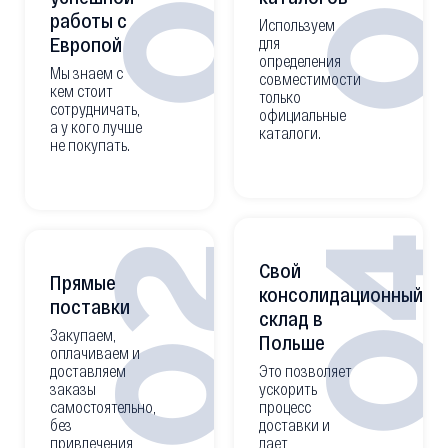
0
01
работы с
Используем
Европой
для
определения
Мы знаем с
совместимости
кем стоит
только
сотрудничать,
официальные
а у кого лучше
каталоги.
не покупать.
0
02
Свой
Прямые
консолидационный
поставки
склад в
Закупаем,
Польше
оплачиваем и
доставляем
Это позволяет
заказы
ускорить
самостоятельно,
процесс
без
доставки и
привлечения
дает