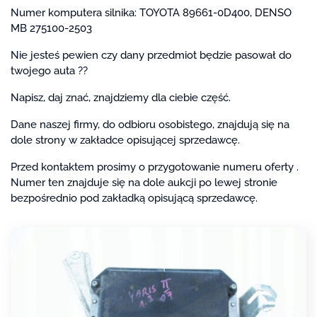
Numer komputera silnika: TOYOTA 89661-0D400, DENSO
MB 275100-2503
Nie jesteś pewien czy dany przedmiot będzie pasował do
twojego auta ??
Napisz, daj znać, znajdziemy dla ciebie część.
Dane naszej firmy, do odbioru osobistego, znajdują się na
dole strony w zakładce opisującej sprzedawcę.
Przed kontaktem prosimy o przygotowanie numeru oferty .
Numer ten znajduje się na dole aukcji po lewej stronie
bezpośrednio pod zakładką opisującą sprzedawcę.