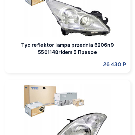
Tyc reflektor lampa przednia 6206n9
5501148rldem 5 Правое
26 430 Р