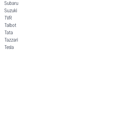
Subaru
Suzuki
TVR
Talbot
Tata
Tazzari
Tesla
Think
Toyota
Trabant
Vauxhall
Volkswagen
Volvo
Voyah
Xpeng
Zeekr
ВАЗ (Lada)
ЗАЗ
Москвич