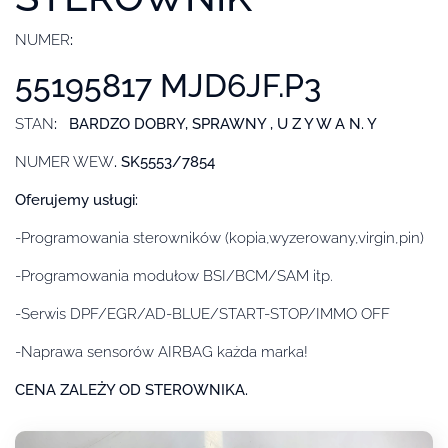
NUMER
:
55195817 MJD6JF.P3
STAN
: BARDZO DOBRY, SPRAWNY , U Z Y W A N. Y
NUMER WEW
. SK5553/7854
Oferujemy usługi:
-Programowania sterowników (kopia,wyzerowany,virgin,pin)
-Programowania modułow BSI/BCM/SAM itp.
-Serwis DPF/EGR/AD-BLUE/START-STOP/IMMO OFF
-Naprawa sensorów AIRBAG każda marka!
CENA ZALEŻY OD STEROWNIKA.