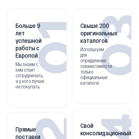
0
01
Больше 9
Свыше 200
лет
оригинальных
успешной
каталогов
работы с
Используем
Европой
для
определения
Мы знаем с
совместимости
кем стоит
только
сотрудничать,
официальные
а у кого лучше
каталоги.
не покупать.
Свой
Прямые
консолидационный
поставки