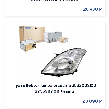
26 430 Р
Tyc reflektor lampa przednia 3532068l00
2755987 68 Левый
23 090 Р