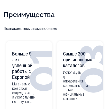
Преимущества
Познакомьтесь с нами поближе
0
01
Больше 9
Свыше 200
лет
оригинальных
успешной
каталогов
работы с
Используем
Европой
для
определения
Мы знаем с
совместимости
кем стоит
только
сотрудничать,
официальные
а у кого лучше
каталоги.
не покупать.