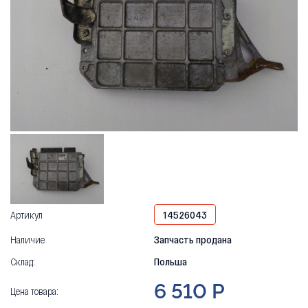
Артикул
14526043
Наличие
Запчасть продана
Склад:
Польша
6 510 Р
Цена товара: