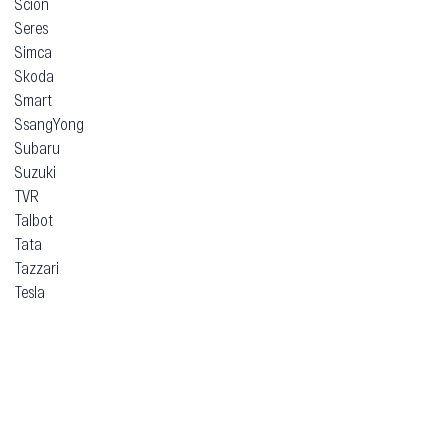
Scion
Seres
Simca
Skoda
Smart
SsangYong
Subaru
Suzuki
TVR
Talbot
Tata
Tazzari
Tesla
Think
Toyota
Trabant
Vauxhall
Volkswagen
Volvo