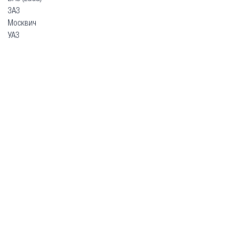
ЗАЗ
Москвич
УАЗ
Гарантия
Безопасная покупка
Доставка и оплата
Схема работы
О компании
Главная