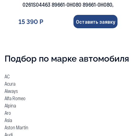
0261S04463 89661-0H080 89661-0H080,
15 390 Р
Оставить заявку
Подбор по марке автомобиля
AC
Acura
Aiways
Alfa Romeo
Alpina
Aro
Asia
Aston Martin
Audi