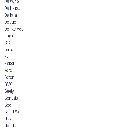
Daewoo
Daihatsu
Dallara
Dodge
Donkervoort
Eagle
FSO
Ferrari
Fiat
Fisker
Ford
Foton
GMC
Geely
Genesis
Geo
Great Wall
Haval
Honda