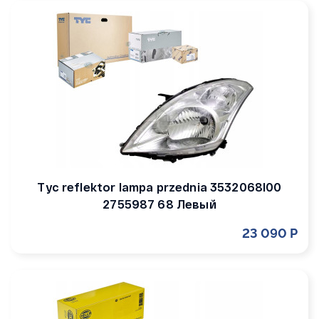
Tyc reflektor lampa przednia 3532068l00
2755987 68 Левый
23 090 Р