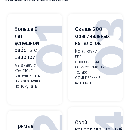
0
01
Больше 9
Свыше 200
лет
оригинальных
успешной
каталогов
работы с
Используем
Европой
для
определения
Мы знаем с
совместимости
кем стоит
только
сотрудничать,
официальные
а у кого лучше
каталоги.
не покупать.
Свой
Прямые
консолидационный