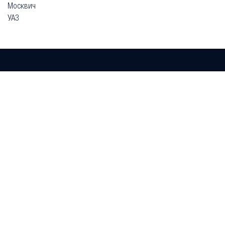
Москвич
УАЗ
Гарантия
Безопасная покупка
Доставка и оплата
Схема работы
О компании
Главная
Каталог