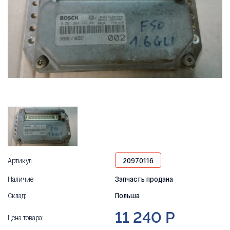
Артикул
20970116
Наличие
Запчасть продана
Склад:
Польша
11 240 Р
Цена товара: