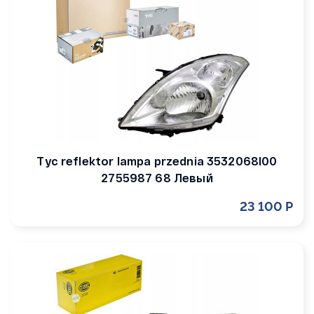
Tyc reflektor lampa przednia 3532068l00
2755987 68 Левый
23 100 Р