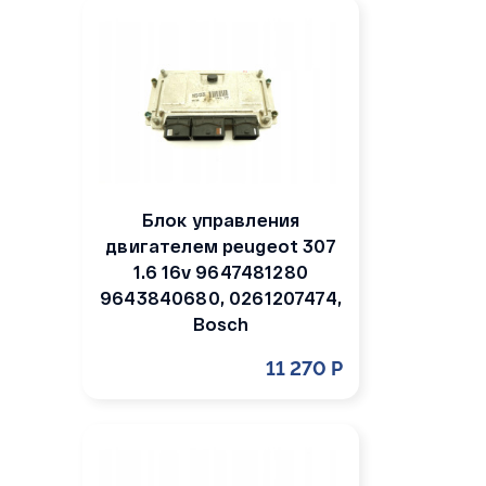
Блок управления
двигателем peugeot 307
1.6 16v 9647481280
9643840680, 0261207474,
Bosch
11 270 Р