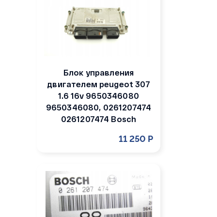
Блок управления
двигателем peugeot 307
1.6 16v 9650346080
9650346080, 0261207474
0261207474 Bosch
11 250 Р