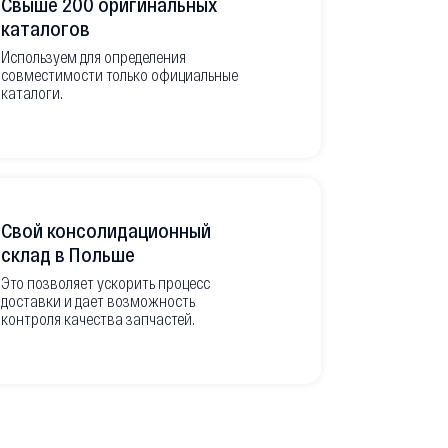
Свыше 200 оригинальных
Развитая
каталогов
Используем для определения
Имеем неско
совместимости только официальные
товара в РФ
каталоги.
современной
международ
Свой консолидационный
Фото-отч
склад в Польше
из Европ
Это позволяет ускорить процесс
доставки и дает возможность
Перед вывоз
контроля качества запчастей.
делаем подр
оригинальны