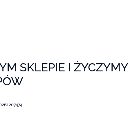
M SKLEPIE I ŻYCZYMY
PÓW
0261207474