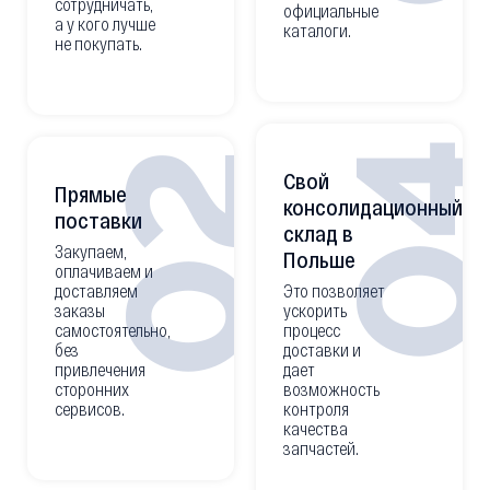
сотрудничать,
официальные
а у кого лучше
каталоги.
не покупать.
0
02
Свой
Прямые
консолидационный
поставки
склад в
Закупаем,
Польше
оплачиваем и
доставляем
Это позволяет
заказы
ускорить
самостоятельно,
процесс
без
доставки и
привлечения
дает
сторонних
возможность
сервисов.
контроля
качества
запчастей.