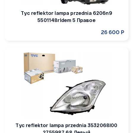
Tyc reflektor lampa przednia 6206n9
5501148rldem 5 Правое
26 600 Р
Tyc reflektor lampa przednia 3532068l00
2755987 68 Левый