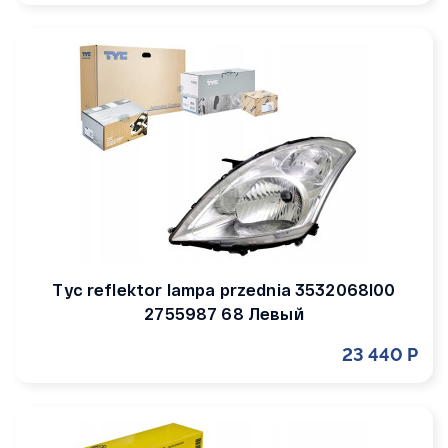
Tyc reflektor lampa przednia 3532068l00
2755987 68 Левый
23 440 Р