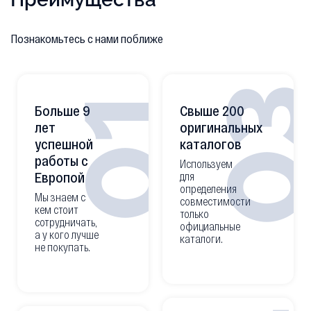
Познакомьтесь с нами поближе
0
01
Больше 9
Свыше 200
лет
оригинальных
успешной
каталогов
работы с
Используем
Европой
для
определения
Мы знаем с
совместимости
кем стоит
только
сотрудничать,
официальные
а у кого лучше
каталоги.
не покупать.