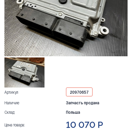
Артикул
20970657
Наличие
Запчасть продана
Склад:
Польша
10 070 Р
Цена товара: