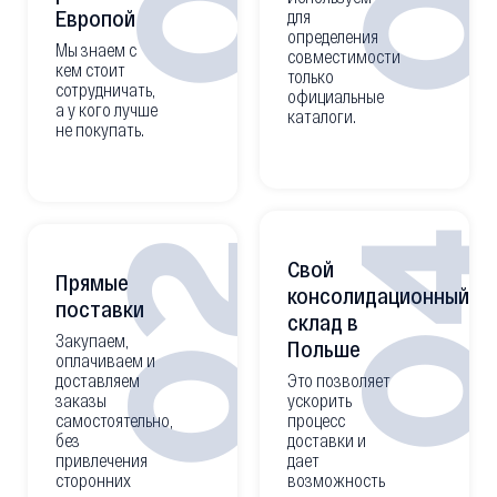
Европой
для
определения
Мы знаем с
совместимости
кем стоит
только
сотрудничать,
официальные
а у кого лучше
каталоги.
не покупать.
0
02
Свой
Прямые
консолидационный
поставки
склад в
Закупаем,
Польше
оплачиваем и
доставляем
Это позволяет
заказы
ускорить
самостоятельно,
процесс
без
доставки и
привлечения
дает
сторонних
возможность