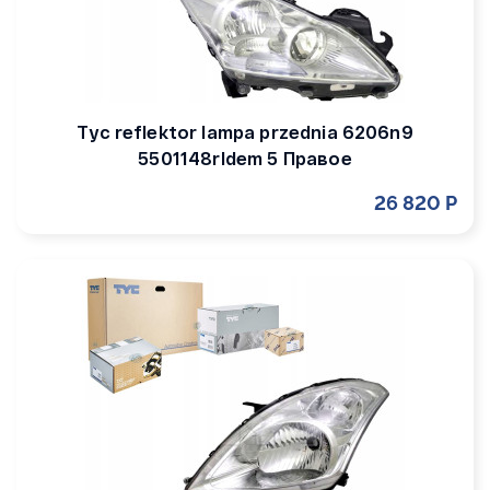
Tyc reflektor lampa przednia 6206n9
5501148rldem 5 Правое
26 820 Р