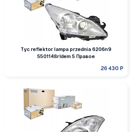
Tyc reflektor lampa przednia 6206n9
5501148rldem 5 Правое
26 430 Р