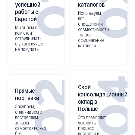
0
01
успешной
каталогов
работы с
Используем
Европой
для
определения
Мы знаем с
совместимости
кем стоит
только
сотрудничать,
официальные
а у кого лучше
каталоги.
не покупать.
0
02
Свой
Прямые
консолидационный
поставки
склад в
Закупаем,
Польше
оплачиваем и
доставляем
Это позволяет
заказы
ускорить
самостоятельно,
процесс
без
доставки и