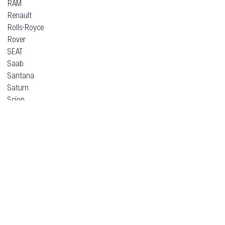
RAM
Renault
Rolls-Royce
Rover
SEAT
Saab
Santana
Saturn
Scion
Seres
Simca
Skoda
Smart
SsangYong
Subaru
Suzuki
TVR
Talbot
Tata