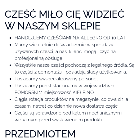
CZEŚĆ MIŁO CIĘ WIDZIEĆ
W NASZYM SKLEPIE
HANDLUJEMY CZEŚĆIAMI NA ALLEGRO OD 10 LAT
Mamy wieloletnie doświadczenie w sprzedaży
używanych części, a nasi klienci mogą liczyć na
profesjonalną obsługę.
Wszystkie nasze części pochodzą z legalnego źródła. Są
to części z demontażu i posiadają ślady użytkowania.
Posiadamy wyspecjalizowany personel
Posiadamy punkt stacjonarny w województwie
POMORSKIM miejscowość KIEŁPINO
Ciągłą rotacja produktów na magazynie, co dwa dni a
czasami nawet co dziennie nowa dostawa części
Części są sprawdzone pod kątem mechanicznym i
wizualnym przed wystawieniem produktu.
PRZEDMIOTEM