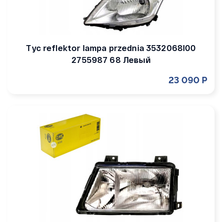
Tyc reflektor lampa przednia 3532068l00
2755987 68 Левый
23 090 Р