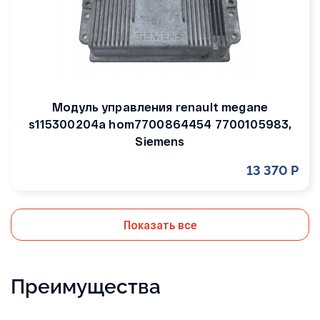
Модуль управления renault megane
s115300204a hom7700864454 7700105983,
Siemens
13 370 Р
Показать все
Преимущества