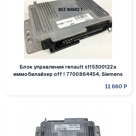
Блок управления renault s115300122a
иммобилайзер off ! 7700864454, Siemens
11 660 Р