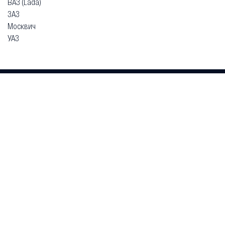
ВАЗ (Lada)
ЗАЗ
Москвич
УАЗ
Гарантия
Безопасная покупка
Доставка и оплата
Схема работы
О компании
Главная