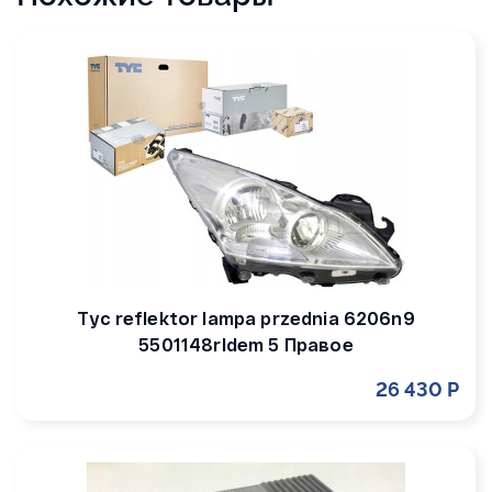
Tyc reflektor lampa przednia 6206n9
5501148rldem 5 Правое
26 430 Р