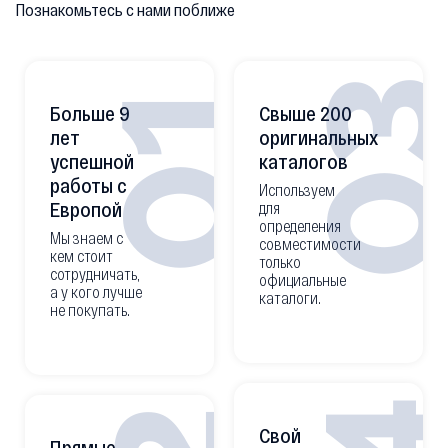
Познакомьтесь с нами поближе
0
01
Больше 9
Свыше 200
лет
оригинальных
успешной
каталогов
работы с
Используем
Европой
для
определения
Мы знаем с
совместимости
кем стоит
только
сотрудничать,
официальные
а у кого лучше
каталоги.
не покупать.
Свой
Прямые