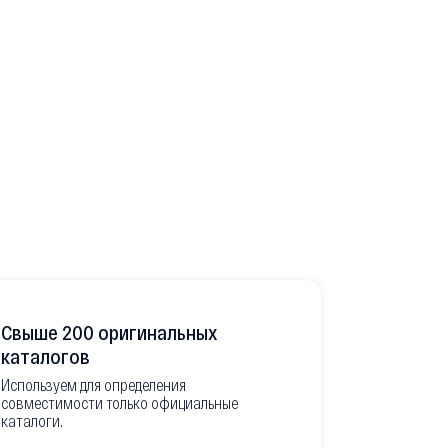
Свыше 200 оригинальных
Развитая
каталогов
Используем для определения
Имеем неско
совместимости только официальные
товара в РФ
каталоги.
современной
международ