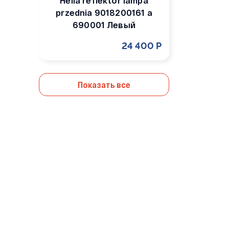
Hella reflektor lampa
przednia 9018200161 a
690001 Левый
24 400 Р
Показать все