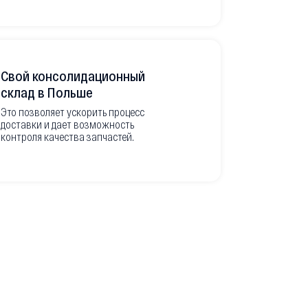
Свой консолидационный
Фото-отч
склад в Польше
из Европ
Это позволяет ускорить процесс
доставки и дает возможность
Перед вывоз
контроля качества запчастей.
делаем подр
оригинальны