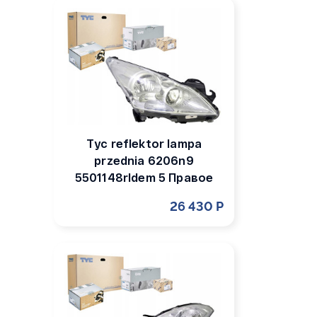
Tyc reflektor lampa
przednia 6206n9
5501148rldem 5 Правое
26 430 Р