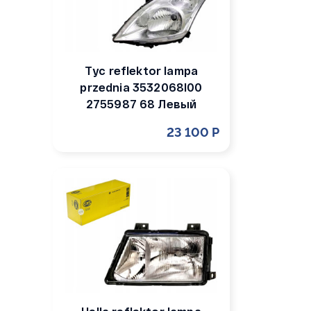
Tyc reflektor lampa
przednia 3532068l00
2755987 68 Левый
23 100 Р