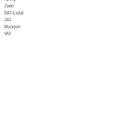
Zeekr
ВАЗ (Lada)
ЗАЗ
Москвич
УАЗ
Гарантия
Безопасная покупка
Доставка и оплата
Схема работы
О компании