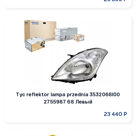
Tyc reflektor lampa przednia 3532068l00
2755987 68 Левый
23 440 Р