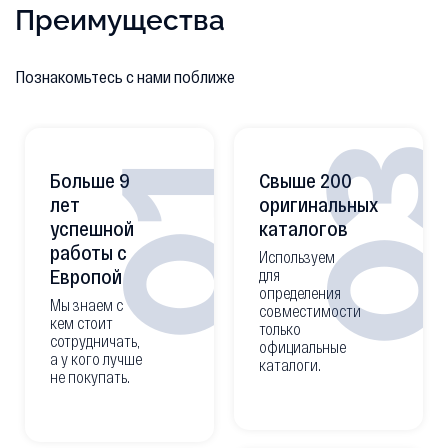
Преимущества
Познакомьтесь с нами поближе
0
01
Больше 9
Свыше 200
лет
оригинальных
успешной
каталогов
работы с
Используем
Европой
для
определения
Мы знаем с
совместимости
кем стоит
только
сотрудничать,
официальные
а у кого лучше
каталоги.
не покупать.