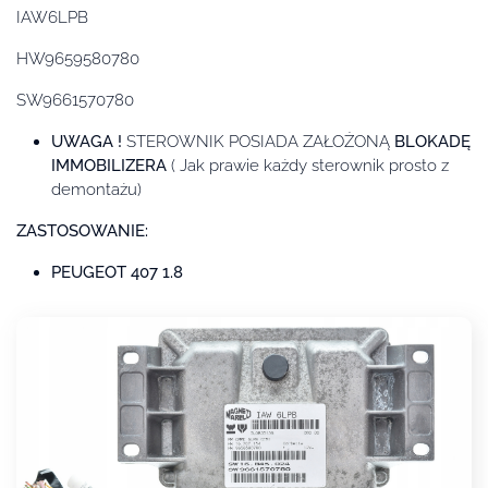
IAW6LPB
HW9659580780
SW9661570780
UWAGA !
STEROWNIK POSIADA ZAŁOŻONĄ
BLOKADĘ
IMMOBILIZERA
( Jak prawie każdy sterownik prosto z
demontażu)
ZASTOSOWANIE:
PEUGEOT 407 1.8