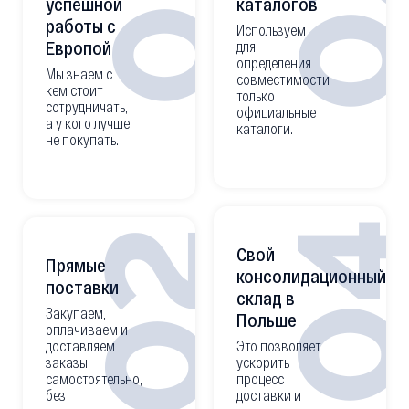
0
01
успешной
каталогов
работы с
Используем
Европой
для
определения
Мы знаем с
совместимости
кем стоит
только
сотрудничать,
официальные
а у кого лучше
каталоги.
не покупать.
0
02
Свой
Прямые
консолидационный
поставки
склад в
Закупаем,
Польше
оплачиваем и
доставляем
Это позволяет
заказы
ускорить
самостоятельно,
процесс
без
доставки и