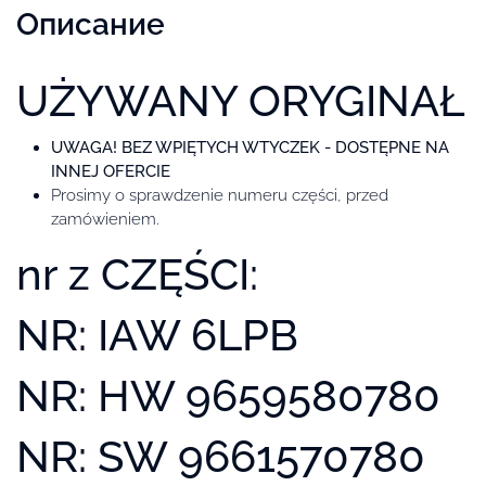
Описание
UŻYWANY ORYGINAŁ
UWAGA! BEZ WPIĘTYCH WTYCZEK - DOSTĘPNE NA
INNEJ OFERCIE
Prosimy o sprawdzenie numeru części, przed
zamówieniem.
nr z CZĘŚCI:
NR: IAW 6LPB
NR: HW 9659580780
NR: SW 9661570780