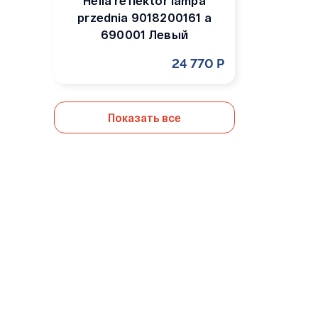
Hella reflektor lampa
przednia 9018200161 a
690001 Левый
24 770 Р
Показать все