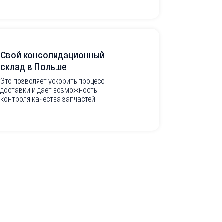
Свой консолидационный
Фото-отч
склад в Польше
из Европ
Это позволяет ускорить процесс
доставки и дает возможность
Перед вывоз
контроля качества запчастей.
делаем подр
оригинальны