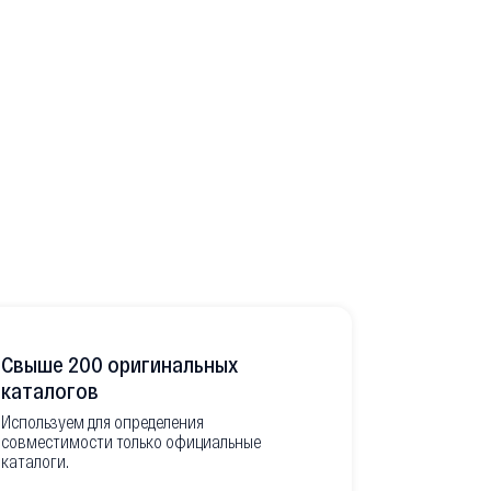
Свыше 200 оригинальных
Развитая
каталогов
Используем для определения
Имеем неско
совместимости только официальные
товара в РФ
каталоги.
современной
международ