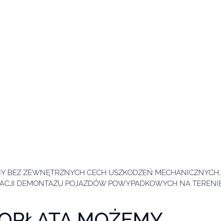
NY BEZ ZEWNĘTRZNYCH CECH USZKODZEŃ MECHANICZNYCH,
ACJI DEMONTAŻU POJAZDÓW POWYPADKOWYCH NA TERENIE
OPŁATĄ MOŻEMY