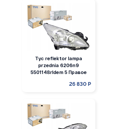
Tyc reflektor lampa
przednia 6206n9
5501148rldem 5 Правое
26 830 Р