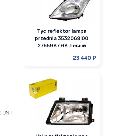
Tyc reflektor lampa
przednia 3532068l00
2755987 68 Левый
23 440 Р
 UNII