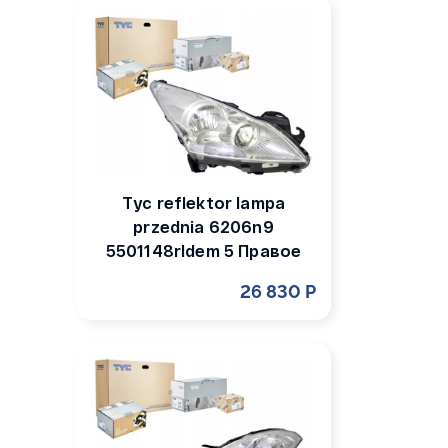
Tyc reflektor lampa
przednia 6206n9
5501148rldem 5 Правое
26 830 Р