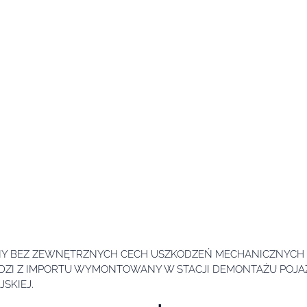
NY BEZ ZEWNĘTRZNYCH CECH USZKODZEŃ MECHANICZNYCH 
ODZI Z IMPORTU WYMONTOWANY W STACJI DEMONTAŻU POJ
SKIEJ.