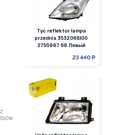
Tyc reflektor lampa
przednia 3532068l00
2755987 68 Левый
23 440 Р
Z
AZDÓW