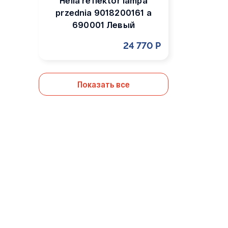
Hella reflektor lampa
przednia 9018200161 a
690001 Левый
24 770 Р
Показать все