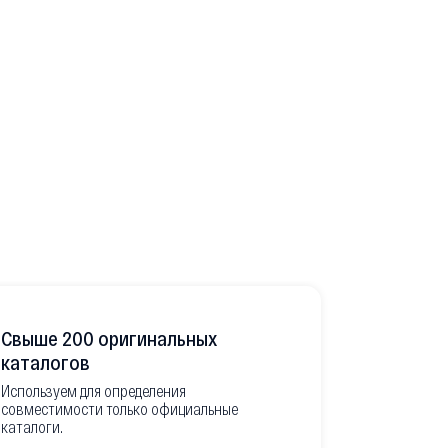
Свыше 200 оригинальных
Развитая
каталогов
Используем для определения
Имеем неско
совместимости только официальные
товара в РФ
каталоги.
современной
международ