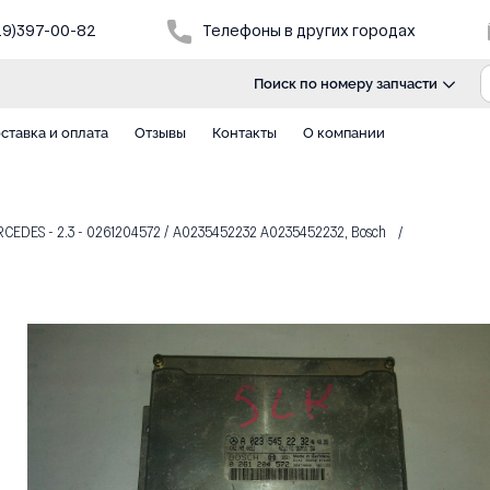
29)397-00-82
Телефоны в других городах
Поиск по номеру запчасти
ставка и оплата
Отзывы
Контакты
О компании
DES - 2.3 - 0261204572 / A0235452232 A0235452232, Bosch