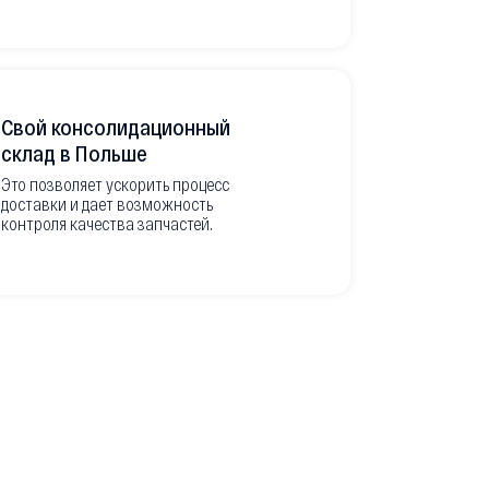
Свой консолидационный
Фото-отч
склад в Польше
из Европ
Это позволяет ускорить процесс
доставки и дает возможность
Перед вывоз
контроля качества запчастей.
делаем подр
оригинальны