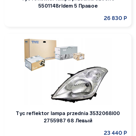
5501148rldem 5 Правое
26 830 Р
Tyc reflektor lampa przednia 3532068l00
2755987 68 Левый
23 440 Р