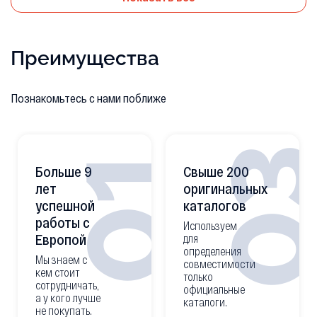
Преимущества
Познакомьтесь с нами поближе
0
01
Больше 9
Свыше 200
лет
оригинальных
успешной
каталогов
работы с
Используем
Европой
для
определения
Мы знаем с
совместимости
кем стоит
только
сотрудничать,
официальные
а у кого лучше
каталоги.
не покупать.