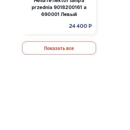
Hella reflektor lampa
przednia 9018200161 a
690001 Левый
24 400 Р
Показать все