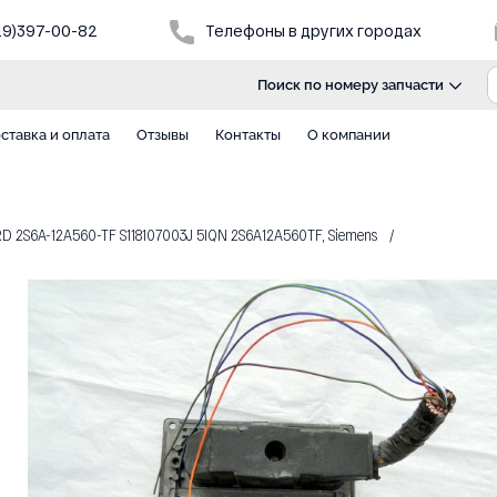
29)397-00-82
Телефоны в других городах
Поиск по номеру запчасти
ставка и оплата
Отзывы
Контакты
О компании
2S6A-12A560-TF S118107003J 5IQN 2S6A12A560TF, Siemens