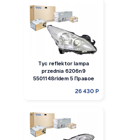
Tyc reflektor lampa
przednia 6206n9
5501148rldem 5 Правое
26 430 Р