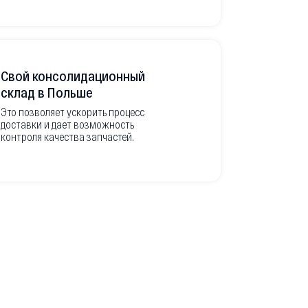
Свой консолидационный
Фото-отч
склад в Польше
из Европ
Это позволяет ускорить процесс
доставки и дает возможность
Перед вывоз
контроля качества запчастей.
делаем подр
оригинальны