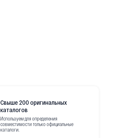
Свыше 200 оригинальных
Развитая
каталогов
Используем для определения
Имеем неско
совместимости только официальные
товара в РФ
каталоги.
современной
международ