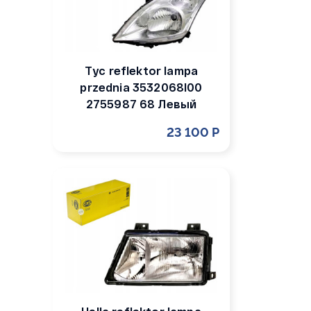
Tyc reflektor lampa
przednia 3532068l00
2755987 68 Левый
23 100 Р