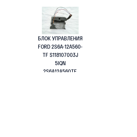
БЛОК УПРАВЛЕНИЯ
FORD 2S6A-12A560-
TF S118107003J
5IQN
2S6A12A560TF,
Siemens
Оставить
19 380 Р
заявку
Подбор по марке 