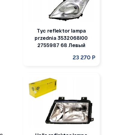
Tyc reflektor lampa
przednia 3532068l00
2755987 68 Левый
23 270 Р
ie