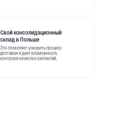
Свой консолидационный
Фото-отч
склад в Польше
из Европ
Это позволяет ускорить процесс
доставки и дает возможность
Перед вывоз
контроля качества запчастей.
делаем подр
оригинальны