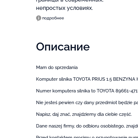
непростых условиях.
подробнее
Описание
Mam do sprzedania
Komputer silnika TOYOTA PRIUS 1.5 BENZYNA
Numer komputera silnika to TOYOTA 89661-47
Nie jesteś pewien czy dany przedmiot będzie p
Napisz, daj znać, znajdziemy dla ciebie część.
Dane naszej firmy, do odbioru osobistego, znajd
Przed kontaktem prosimy o przygotowanie numeru