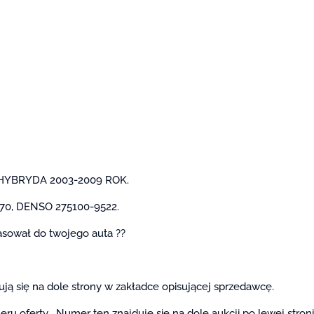
 HYBRYDA 2003-2009 ROK.
170, DENSO 275100-9522.
asował do twojego auta ??
ują się na dole strony w zakładce opisującej sprzedawcę.
 oferty . Numer ten znajduje się na dole aukcji po lewej stron