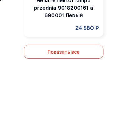
Hella reflektor lampa
przednia 9018200161 a
690001 Левый
24 580 Р
Показать все