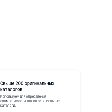
Свыше 200 оригинальных
Развитая
каталогов
Используем для определения
Имеем неско
совместимости только официальные
товара в РФ
каталоги.
современной
международ