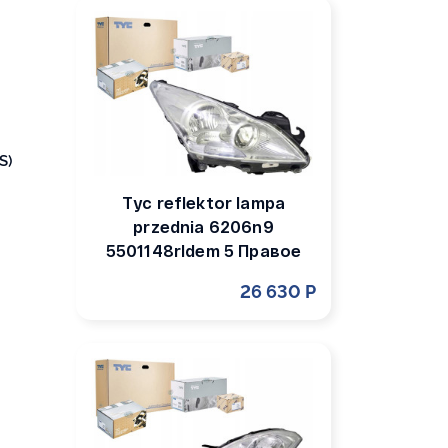
S)
Tyc reflektor lampa
przednia 6206n9
5501148rldem 5 Правое
26 630 Р