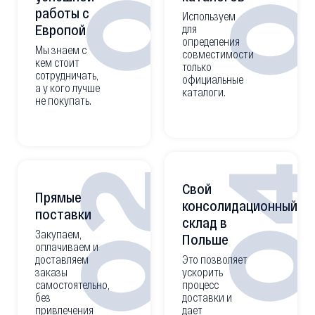
0
01
работы с
Используем
Европой
для
определения
Мы знаем с
совместимости
кем стоит
только
сотрудничать,
официальные
а у кого лучше
каталоги.
не покупать.
0
02
Свой
Прямые
консолидационный
поставки
склад в
Закупаем,
Польше
оплачиваем и
доставляем
Это позволяет
заказы
ускорить
самостоятельно,
процесс
без
доставки и
привлечения
дает