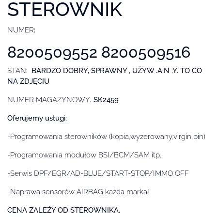
STEROWNIK
NUMER
:
8200509552 8200509516
STAN
: BARDZO DOBRY, SPRAWNY , UŻYW .A.N .Y. TO CO
NA ZDJĘCIU
NUMER MAGAZYNOWY
. SK2459
Oferujemy usługi:
-Programowania sterowników (kopia,wyzerowany,virgin,pin)
-Programowania modułow BSI/BCM/SAM itp.
-Serwis DPF/EGR/AD-BLUE/START-STOP/IMMO OFF
-Naprawa sensorów AIRBAG każda marka!
CENA ZALEŻY OD STEROWNIKA.