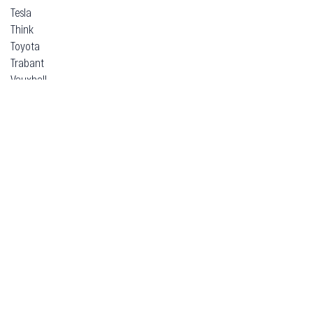
Tesla
Think
Toyota
Trabant
Vauxhall
Volkswagen
Volvo
Voyah
Xpeng
Zeekr
ВАЗ (Lada)
ЗАЗ
Москвич
УАЗ