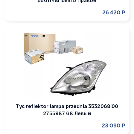
5501148rldem 5 Правое
26 420 Р
Tyc reflektor lampa przednia 3532068l00
2755987 68 Левый
23 090 Р