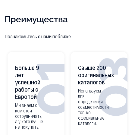
Преимущества
Познакомьтесь с нами поближе
0
01
Больше 9
Свыше 200
лет
оригинальных
успешной
каталогов
работы с
Используем
Европой
для
определения
Мы знаем с
совместимости
кем стоит
только
сотрудничать,
официальные
а у кого лучше
каталоги.
не покупать.