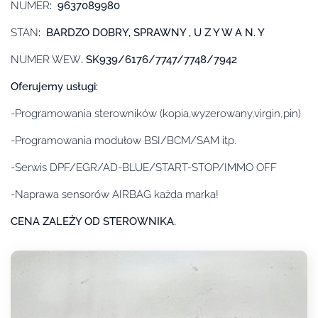
NUMER
: 9637089980
STAN
: BARDZO DOBRY, SPRAWNY , U Z Y W A N. Y
NUMER WEW
. SK939/6176/7747/7748/7942
Oferujemy usługi:
-Programowania sterowników (kopia,wyzerowany,virgin,pin)
-Programowania modułow BSI/BCM/SAM itp.
-Serwis DPF/EGR/AD-BLUE/START-STOP/IMMO OFF
-Naprawa sensorów AIRBAG każda marka!
CENA ZALEŻY OD STEROWNIKA.