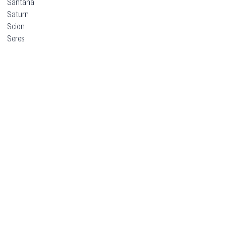
Santana
Saturn
Scion
Seres
Simca
Skoda
Smart
SsangYong
Subaru
Suzuki
TVR
Talbot
Tata
Tazzari
Tesla
Think
Toyota
Trabant
Vauxhall