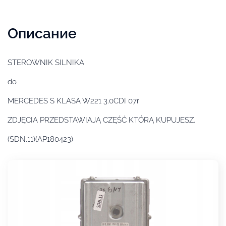
Описание
STEROWNIK SILNIKA
do
MERCEDES S KLASA W221 3.0CDI 07r
ZDJĘCIA PRZEDSTAWIAJĄ CZĘŚĆ KTÓRĄ KUPUJESZ.
(SDN.11)(AP180423)