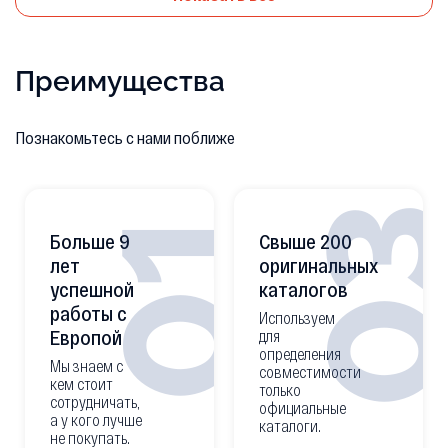
Преимущества
Познакомьтесь с нами поближе
0
01
Больше 9
Свыше 200
лет
оригинальных
успешной
каталогов
работы с
Используем
Европой
для
определения
Мы знаем с
совместимости
кем стоит
только
сотрудничать,
официальные
а у кого лучше
каталоги.
не покупать.