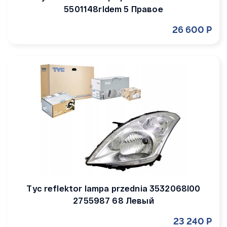
5501148rldem 5 Правое
26 600 Р
Tyc reflektor lampa przednia 3532068l00
2755987 68 Левый
23 240 Р