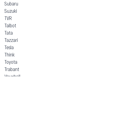
Subaru
Suzuki
TVR
Talbot
Tata
Tazzari
Tesla
Think
Toyota
Trabant
Vauxhall
Volkswagen
Volvo
Voyah
Xpeng
Zeekr
ВАЗ (Lada)
ЗАЗ
Москвич