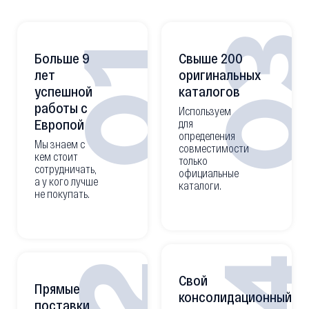
0
01
Больше 9
Свыше 200
лет
оригинальных
успешной
каталогов
работы с
Используем
Европой
для
определения
Мы знаем с
совместимости
кем стоит
только
сотрудничать,
официальные
а у кого лучше
каталоги.
не покупать.
Свой
Прямые
консолидационный
поставки