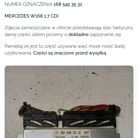
NUMER OZNACZENIA
168 545 35 32
MERCEDES W168 1.7 CDI
Zdjęcia zamieszczane w ofercie przedstawiają stan faktyczny
danej części zatem prosimy o
dokładne
zapoznanie się.
Pamiętaj że jest to część używana więc może nosić ślady
użytkowania.
Części są znaczone przed wysyłką.