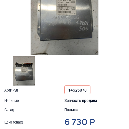
Артикул
14525870
Наличие
Запчасть продана
Склад:
Польша
6 730 Р
Цена товара: