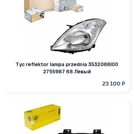
Tyc reflektor lampa przednia 3532068l00
2755987 68 Левый
23 100 Р