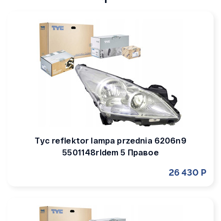
Tyc reflektor lampa przednia 6206n9
5501148rldem 5 Правое
26 430 Р