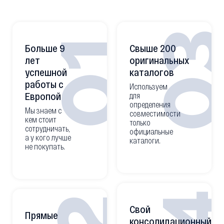
0
01
Больше 9
Свыше 200
лет
оригинальных
успешной
каталогов
работы с
Используем
Европой
для
определения
Мы знаем с
совместимости
кем стоит
только
сотрудничать,
официальные
а у кого лучше
каталоги.
не покупать.
Свой
Прямые
консолидационный