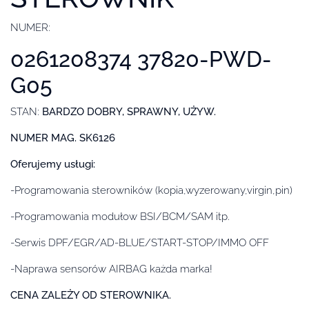
NUMER:
0261208374 37820-PWD-
G05
STAN:
BARDZO DOBRY, SPRAWNY, UŻYW.
NUMER MAG. SK6126
Oferujemy usługi:
-Programowania sterowników (kopia,wyzerowany,virgin,pin)
-Programowania modułow BSI/BCM/SAM itp.
-Serwis DPF/EGR/AD-BLUE/START-STOP/IMMO OFF
-Naprawa sensorów AIRBAG każda marka!
CENA ZALEŻY OD STEROWNIKA.