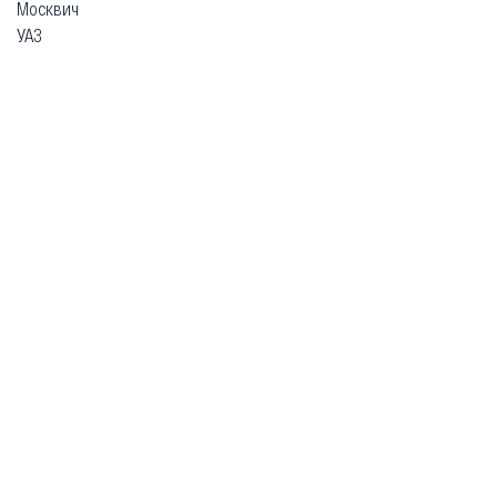
Москвич
УАЗ
Гарантия
Безопасная покупка
Доставка и оплата
Схема работы
О компании
Главная
Каталог