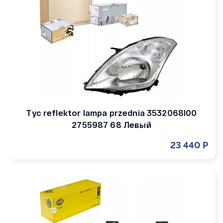
Tyc reflektor lampa przednia 3532068l00
2755987 68 Левый
23 440 Р