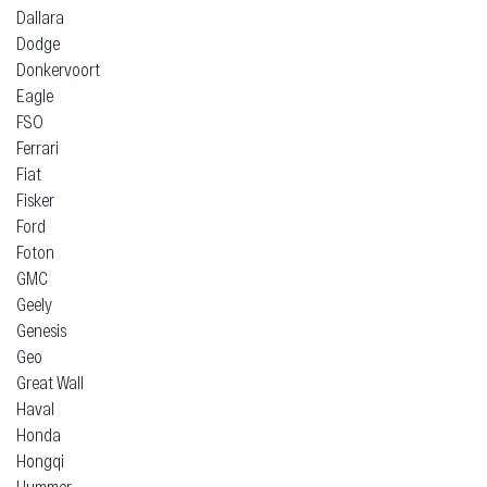
Dallara
Dodge
Donkervoort
Eagle
FSO
Ferrari
Fiat
Fisker
Ford
Foton
GMC
Geely
Genesis
Geo
Great Wall
Haval
Honda
Hongqi
Hummer