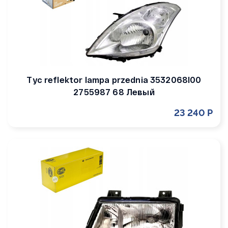
Tyc reflektor lampa przednia 3532068l00
2755987 68 Левый
23 240 Р