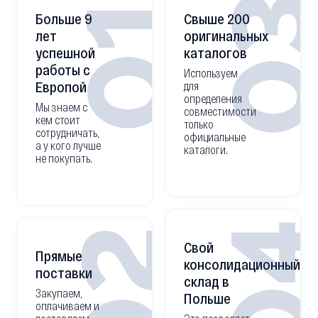
0
01
Больше 9
Свыше 200
лет
оригинальных
успешной
каталогов
работы с
Используем
Европой
для
определения
Мы знаем с
совместимости
кем стоит
только
сотрудничать,
официальные
а у кого лучше
каталоги.
не покупать.
0
02
Свой
Прямые
консолидационный
поставки
склад в
Закупаем,
Польше
оплачиваем и