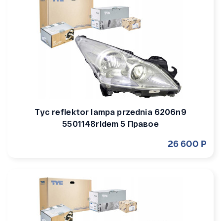
Tyc reflektor lampa przednia 6206n9
5501148rldem 5 Правое
26 600 Р