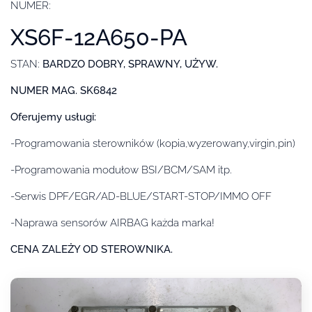
NUMER:
XS6F-12A650-PA
STAN:
BARDZO DOBRY, SPRAWNY, UŻYW.
NUMER MAG. SK6842
Oferujemy usługi:
-Programowania sterowników (kopia,wyzerowany,virgin,pin)
-Programowania modułow BSI/BCM/SAM itp.
-Serwis DPF/EGR/AD-BLUE/START-STOP/IMMO OFF
-Naprawa sensorów AIRBAG każda marka!
CENA ZALEŻY OD STEROWNIKA.