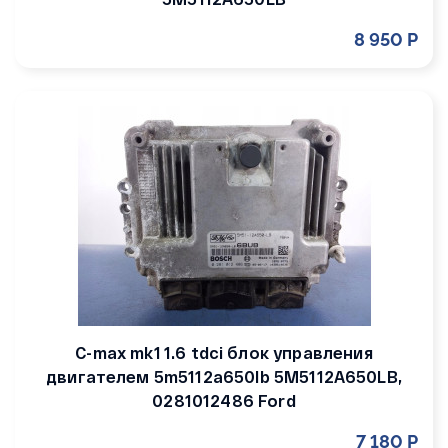
8 950 Р
C-max mk1 1.6 tdci блок управления
двигателем 5m5112a650lb 5M5112A650LB,
0281012486 Ford
7 180 Р