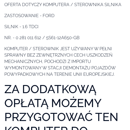
OFERTA DOTYCZY KOMPUTERA / STEROWNIKA SILNIKA
ZASTOSOWANIE - FORD
SILNIK - 1.6 TDCI
NR. - 0 281 011 612 / 5S61-12A650-GB
KOMPUTER / STEROWNIK JEST UŻYWANY W PEŁNI
SPRAWNY BEZ ZEWNĘTRZNYCH CECH USZKODZEŃ
MECHANICZNYCH, POCHODZI Z IMPORTU
WYMONTOWANY W STACJI DEMONTAŻU POJAZDÓW
POWYPADKOWYCH NA TERENIE UNII EUROPEJSKIEJ.
ZA DODATKOWĄ
OPŁATĄ MOŻEMY
PRZYGOTOWAĆ TEN