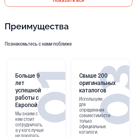
Преимущества
Познакомьтесь с нами поближе
0
01
Больше 9
Свыше 200
лет
оригинальных
успешной
каталогов
работы с
Используем
Европой
для
определения
Мы знаем с
совместимости
кем стоит
только
сотрудничать,
официальные
а у кого лучше
каталоги.
не покупать.