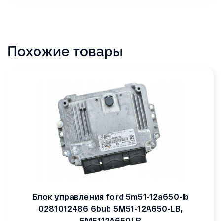
Похожие товары
Блок управления ford 5m51-12a650-lb
0281012486 6bub 5M51-12A650-LB,
5M5112A650LB