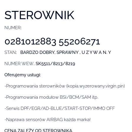
STEROWNIK
NUMER
:
0281012883 55206271
STAN
: BARDZO DOBRY, SPRAWNY , U Z Y W A N. Y
NUMER WEW
. SK5511/8213/8219
Oferujemy usługi:
-Programowania sterowników (kopia,wyzerowany,virgin,pin)
-Programowania modułow BSI/BCM/SAM itp.
-Serwis DPF/EGR/AD-BLUE/START-STOP/IMMO OFF
-Naprawa sensorów AIRBAG każda marka!
CENA ZALEŻY OD STEROWNIKA.