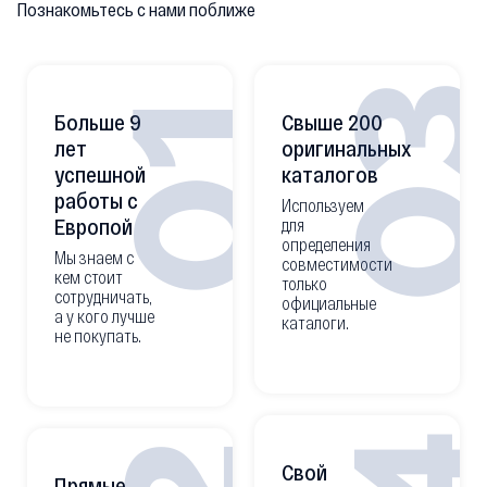
Познакомьтесь с нами поближе
0
01
Больше 9
Свыше 200
лет
оригинальных
успешной
каталогов
работы с
Используем
Европой
для
определения
Мы знаем с
совместимости
кем стоит
только
сотрудничать,
официальные
а у кого лучше
каталоги.
не покупать.
Свой
Прямые