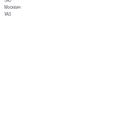
Москвич
УАЗ
Гарантия
Безопасная покупка
Доставка и оплата
Схема работы
О компании
Главная